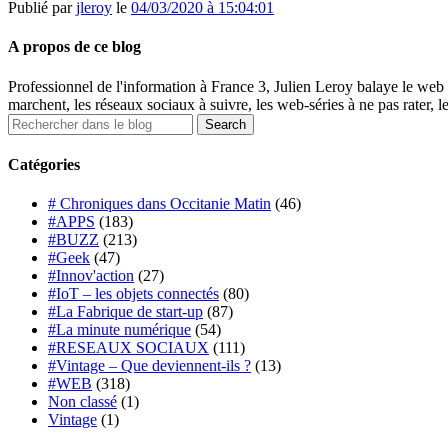
Publié par
jleroy
le
04/03/2020 à 15:04:01
A propos de ce blog
Professionnel de l'information à France 3, Julien Leroy balaye le web 
marchent, les réseaux sociaux à suivre, les web-séries à ne pas rater, l
Catégories
# Chroniques dans Occitanie Matin
(46)
#APPS
(183)
#BUZZ
(213)
#Geek
(47)
#Innov'action
(27)
#IoT – les objets connectés
(80)
#La Fabrique de start-up
(87)
#La minute numérique
(54)
#RESEAUX SOCIAUX
(111)
#Vintage – Que deviennent-ils ?
(13)
#WEB
(318)
Non classé
(1)
Vintage
(1)