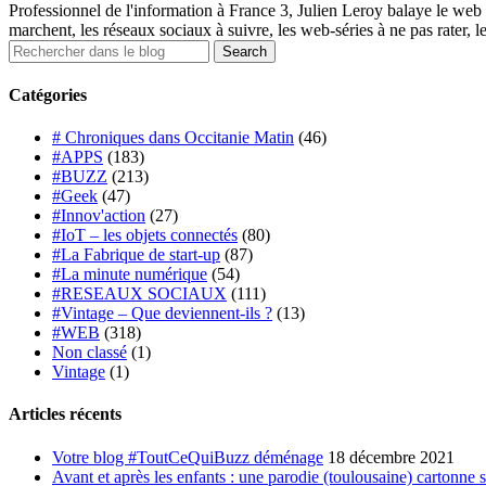
Professionnel de l'information à France 3, Julien Leroy balaye le web 
marchent, les réseaux sociaux à suivre, les web-séries à ne pas rater, l
Catégories
# Chroniques dans Occitanie Matin
(46)
#APPS
(183)
#BUZZ
(213)
#Geek
(47)
#Innov'action
(27)
#IoT – les objets connectés
(80)
#La Fabrique de start-up
(87)
#La minute numérique
(54)
#RESEAUX SOCIAUX
(111)
#Vintage – Que deviennent-ils ?
(13)
#WEB
(318)
Non classé
(1)
Vintage
(1)
Articles récents
Votre blog #ToutCeQuiBuzz déménage
18 décembre 2021
Avant et après les enfants : une parodie (toulousaine) cartonne 