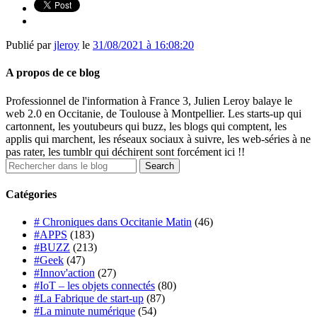
Publié par
jleroy
le
31/08/2021 à 16:08:20
A propos de ce blog
Professionnel de l'information à France 3, Julien Leroy balaye le
web 2.0 en Occitanie, de Toulouse à Montpellier. Les starts-up qui
cartonnent, les youtubeurs qui buzz, les blogs qui comptent, les
applis qui marchent, les réseaux sociaux à suivre, les web-séries à ne
pas rater, les tumblr qui déchirent sont forcément ici !!
Catégories
# Chroniques dans Occitanie Matin
(46)
#APPS
(183)
#BUZZ
(213)
#Geek
(47)
#Innov'action
(27)
#IoT – les objets connectés
(80)
#La Fabrique de start-up
(87)
#La minute numérique
(54)