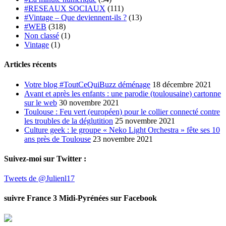
#RESEAUX SOCIAUX
(111)
#Vintage – Que deviennent-ils ?
(13)
#WEB
(318)
Non classé
(1)
Vintage
(1)
Articles récents
Votre blog #ToutCeQuiBuzz déménage
18 décembre 2021
Avant et après les enfants : une parodie (toulousaine) cartonne
sur le web
30 novembre 2021
Toulouse : Feu vert (européen) pour le collier connecté contre
les troubles de la déglutition
25 novembre 2021
Culture geek : le groupe « Neko Light Orchestra » fête ses 10
ans près de Toulouse
23 novembre 2021
Suivez-moi sur Twitter :
Tweets de @Julienl17
suivre France 3 Midi-Pyrénées sur Facebook