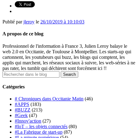
Publié par
jleroy
le
26/10/2019 à 10:10:03
A propos de ce blog
Professionnel de l'information à France 3, Julien Leroy balaye le
web 2.0 en Occitanie, de Toulouse à Montpellier. Les starts-up qui
cartonnent, les youtubeurs qui buzz, les blogs qui comptent, les
applis qui marchent, les réseaux sociaux à suivre, les web-séries à ne
pas rater, les tumblr qui déchirent sont forcément ici !!
Catégories
# Chroniques dans Occitanie Matin
(46)
#APPS
(183)
#BUZZ
(213)
#Geek
(47)
#Innov'action
(27)
#IoT – les objets connectés
(80)
#La Fabrique de start-up
(87)
#La minute numérique
(54)