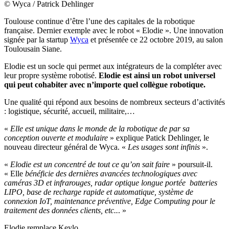
© Wyca / Patrick Dehlinger
Toulouse continue d’être l’une des capitales de la robotique
française. Dernier exemple avec le robot « Elodie ». Une innovation
signée par la startup
Wyca
et présentée ce 22 octobre 2019, au salon
Toulousain Siane.
Elodie est un socle qui permet aux intégrateurs de la compléter avec
leur propre système robotisé.
Elodie est ainsi un robot universel
qui peut cohabiter avec n’importe quel collègue robotique.
Une qualité qui répond aux besoins de nombreux secteurs d’activités
: logistique, sécurité, accueil, militaire,…
«
Elle est unique dans le monde de la robotique de par sa
conception ouverte et modulaire
» explique Patick Dehlinger, le
nouveau directeur général de Wyca. «
Les usages sont infinis
».
«
Elodie est un concentré de tout ce qu’on sait faire
» poursuit-il.
« Elle
bénéficie des dernières avancées technologiques avec
caméras 3D et infrarouges, radar optique longue portée batteries
LIPO, base de recharge rapide et automatique, système de
connexion IoT, maintenance préventive, Edge Computing pour le
traitement des données clients, etc..
. »
Elodie remplace Keylo