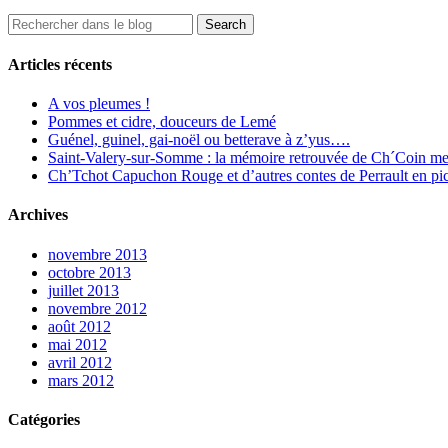
Articles récents
A vos pleumes !
Pommes et cidre, douceurs de Lemé
Guénel, guinel, gai-noël ou betterave à z’yus….
Saint-Valery-sur-Somme : la mémoire retrouvée de Ch´Coin me
Ch’Tchot Capuchon Rouge et d’autres contes de Perrault en pic
Archives
novembre 2013
octobre 2013
juillet 2013
novembre 2012
août 2012
mai 2012
avril 2012
mars 2012
Catégories