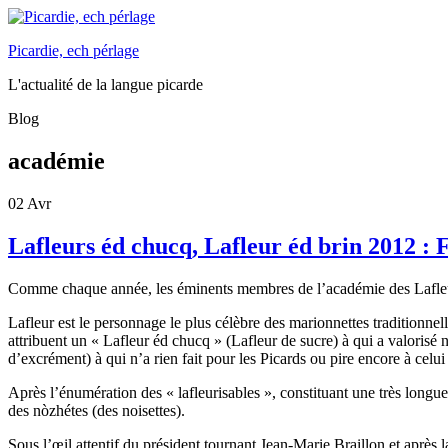
Picardie, ech pérlage
L'actualité de la langue picarde
Blog
académie
02
Avr
Lafleurs éd chucq, Lafleur éd brin 2012 : 
Comme chaque année, les éminents membres de l’académie des Lafleurs 
Lafleur est le personnage le plus célèbre des marionnettes traditionnel
attribuent un « Lafleur éd chucq » (Lafleur de sucre) à qui a valorisé n
d’excrément) à qui n’a rien fait pour les Picards ou pire encore à celui 
Après l’énumération des « lafleurisables », constituant une très longue
des nòzhétes (des noisettes).
Sous l’œil attentif du président tournant Jean-Marie Braillon et après