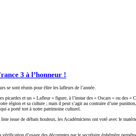
France 3 à l’honneur !
se sont réunis pour élire les lafleurs de l’année.
les picardes et un « Lafleur » figure, à l’instar des « Oscars » ou des «
otre région et sa culture ; mais il peut s’agir au contraire d’une punitio
qui a porté tort à notre patrimoine culturel.
 liste issue de débats houleux, les Académiciens ont voté avec le matéri
 la vérification d’usage des décomptes par le secrétaire éphémère perpét