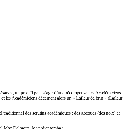
 Césars », un prix. Il peut s’agir d’une récompense, les Académiciens
n, et les Académiciens décernent alors un « Lafleur éd brin » (Lafleur
el traditionnel des scrutins académiques : des goeques (des noix) et
uel Mac Delmotte, le verdict tomba :