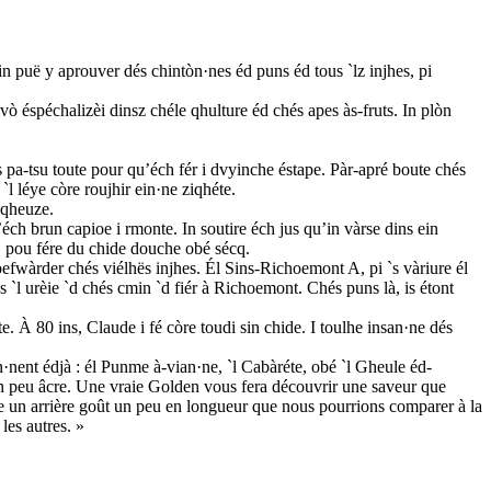
 in puë y aprouver dés chintòn·nes éd puns éd tous `lz injhes, pi
vò éspéchalizèi dinsz chéle qhulture éd chés apes às-fruts. In plòn
s pa-tsu toute pour qu’éch fér i dvyinche éstape. Pàr-apré boute chés
`l léye còre roujhir ein·ne ziqhéte.
anqheuze.
u’éch brun capioe i rmonte. In soutire éch jus qu’in vàrse dins ein
q, pou fére du chide douche obé sécq.
efwàrder chés viélhës injhes. Él Sins-Richoemont A, pi `s vàriure él
 `l urèie `d chés cmin `d fiér à Richoemont. Chés puns là, is étont
e. À 80 ins, Claude i fé còre toudi sin chide. I toulhe insan·ne dés
on·nent édjà : él Punme à-vian·ne, `l Cabàréte, obé `l Gheule éd-
 un peu âcre. Une vraie Golden vous fera découvrir une saveur que
me un arrière goût un peu en longueur que nous pourrions comparer à la
les autres. »