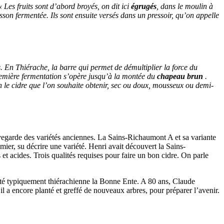
« Les fruits sont d’abord broyés, on dit ici
égrugés
, dans le moulin à
son fermentée. Ils sont ensuite versés dans un pressoir, qu’on appelle
. En Thiérache, la barre qui permet de démultiplier la force du
 première fermentation s’opère jusqu’à la montée du
chapeau brun
.
lon le cidre que l’on souhaite obtenir, sec ou doux, mousseux ou demi-
egarde des variétés anciennes. La Sains-Richaumont A et sa variante
ier, su décrire une variété. Henri avait découvert la Sains-
et acides. Trois qualités requises pour faire un bon cidre. On parle
iété typiquement thiérachienne la Bonne Ente. A 80 ans, Claude
a encore planté et greffé de nouveaux arbres, pour préparer l’avenir.