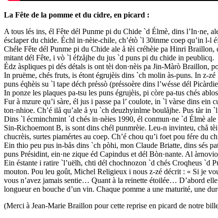
La Fête de la pomme et du cidre, en picard :
A tous lés ins, él Fête dél Punme pi du Chide `d Élmè, dins l’In·ne, ale
ésclaper du chide. Échl in·nèie-chile, ch’étò `l 30inme coep qu’in l-l é
Chéle Fête dél Punme pi du Chide ale å tèi créhèie pa Hinri Braillon, q
mitant dél Fête, i vò `l éfzåjhe du jus `d puns pi du chide in peublicq.
Édz àspliques pi dés détals is ont tèi don·nèis pa Jin-Màrò Braillon, p
In pruëme, chés fruts, is étont égrujèis dins `ch molin às-puns. In z-z
puns éqhèis su `l tape déch préssò (préssoère dins l’wésse dél Picàrdie)
In ponze les plaques pa-tsu les puns égrujèis, pi còre pa-tus chés ablos
Fur à mzure qu’i sàre, él jus i passe pa l’ coulote, in `l vàrse dins ei
ton·nhioe. Ch’é ilå qu’ale å yu `ch deuzhyinlme boulåjhe. Pus tàr in `
Dins `l écminchmint `d chés in·nèies 1990, él conmun·ne `d Élmè ale a
Sin-Richoemont B, is sont dins chél punmrèie. Leu-n invinteu, chå tèi 
chucrèis, surtes piamértes au coep. Ch’é chou qu’i foet pou fére du ch
Ein thio peu pus in-bås dins `ch pòhi, mon Claude Briatte, dins sés pat
puns Présidint, ein·ne zique éd Capindus et dél Bòn·nante. Al àrnovioe 
Ein éstante i ratire `l’uëlh, chti dél chochnozon `d chés Croqheus `d P
mouton. Pou leu goût, Michel Religieux i nous z-zé décrit : « Si je v
vous n’avez jamais sentie… Quant à la reinette étoilée… D’abord elle 
longueur en bouche d’un vin. Chaque pomme a une maturité, une durée d
(Merci à Jean-Marie Braillon pour cette reprise en picard de notre bille