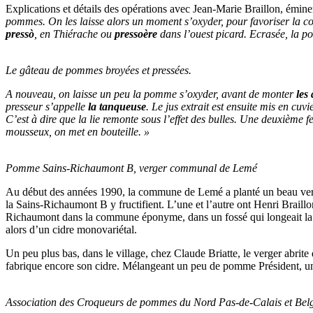
Explications et détails des opérations avec Jean-Marie Braillon, éminen
pommes. On les laisse alors un moment s’oxyder, pour favoriser la coul
pressò
, en Thiérache ou
pressoère
dans l’ouest picard. Ecrasée, la po
Le gâteau de pommes broyées et pressées.
A nouveau, on laisse un peu la pomme s’oxyder, avant de monter
les 
presseur s’appelle
la tanqueuse
. Le jus extrait est ensuite mis en cu
C’est à dire que la lie remonte sous l’effet des bulles. Une deuxième f
mousseux, on met en bouteille. »
Pomme Sains-Richaumont B, verger communal de Lemé
Au début des années 1990, la commune de Lemé a planté un beau verge
la Sains-Richaumont B y fructifient. L’une et l’autre ont Henri Braill
Richaumont dans la commune éponyme, dans un fossé qui longeait la voie 
alors d’un cidre monovariétal.
Un peu plus bas, dans le village, chez Claude Briatte, le verger abri
fabrique encore son cidre. Mélangeant un peu de pomme Président, un 
Association des Croqueurs de pommes du Nord Pas-de-Calais et Bel