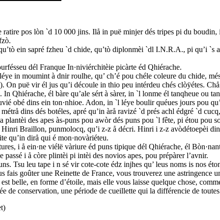
 ratire pos lòn `d 10 000 jins. Ilå in puë minjer dés tripes pi du boudin,
fzò.
u’tò ein sapré fzheu `d chide, qu’tò diplonmèi `dl I.N.R.A., pi qu’i `s a
ourfésseu dél Franque In·niviérchitèie picàrte éd Qhiérache.
é léye in moumint à dnir roulhe, qu’ ch’é pou chéle coleure du chide, mé
. On puë vir él jus qu’i découle in thio peu intérdeu chés clòÿétes. Chå 
. In Qhiérache, él bàre qu’ale sért à sàrer, in `l lonme él tanqheue ou t
n cuvié obé dins ein ton·nhioe. Adon, in `l léye boulir quéues jours pou q
l métrå dins dés botéles, apré qu’in àrå ravizé `d prés achl édgré `d cuc
 plantèi des apes às-puns pou awòr dés puns pou `l fête, pi étou pou so
Hinri Braillon, punmolocq, qu’i z-z å décri. Hinri i z-z avòdétoepèi dins
ite qu’in dirå qui é mon·novàriéteu.
ures, i å ein·ne viélë vàriure éd puns tipique dél Qhiérache, él Bòn·nant
passé i å còre plintèi pi intèi des novios apes, pou prépàrer l’avnir.
uns. Tsu leu tape i n sé vir cote-cote édz injhes qu’ leus noms is nos ét
ous fais goûter une Reinette de France, vous trouverez une astringence
est belle, en forme d’étoile, mais elle vous laisse quelque chose, com
e conservation, une période de cueillette qui la différencie de toutes 
t)