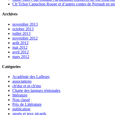
Ch’Tchot Capuchon Rouge et d’autres contes de Perrault en pic
Archives
novembre 2013
octobre 2013
juillet 2013
novembre 2012
août 2012
mai 2012
avril 2012
mars 2012
Catégories
Académie des Lafleurs
associations
ch'dur et pi ch'mo
Charte des langues régionales
littérature
Non classé
Prix de Littérature
publication
sports et jeux picards