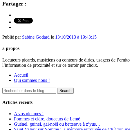
Partager :
Publié par
Sabine Godard
le
13/10/2013 à 19:43:15
à propos
Locuteurs picards, musiciens ou conteurs de diries, usagers de l’ernito
l’information de proximité et sur ce terroir par choix.
Accueil
Qui sommes-nous ?
Articles récents
A vos pleumes !
Pommes et cidre, douceurs de Lemé
Guénel, guinel, gai-noël ou betterave à z’yus….
Saint-Valery-sur-Somme : la mémoire retrouvée de Ch´Coin me