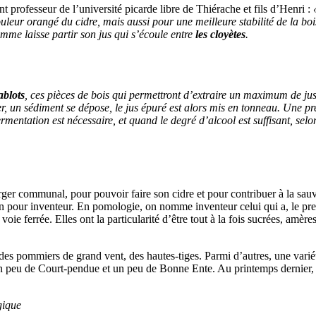
t professeur de l’université picarde libre de Thiérache et fils d’Henri :
eur orangé du cidre, mais aussi pour une meilleure stabilité de la bois
mme laisse partir son jus qui s’écoule entre
les cloyètes
.
ablots
, ces pièces de bois qui permettront d’extraire un maximum de jus
vier, un sédiment se dépose, le jus épuré est alors mis en tonneau. Une
ermentation est nécessaire, et quand le degré d’alcool est suffisant, se
r communal, pour pouvoir faire son cidre et pour contribuer à la sauv
on pour inventeur. En pomologie, on nomme inventeur celui qui a, le prem
ferrée. Elles ont la particularité d’être tout à la fois sucrées, amères 
te des pommiers de grand vent, des hautes-tiges. Parmi d’autres, une var
peu de Court-pendue et un peu de Bonne Ente. Au printemps dernier, il 
gique