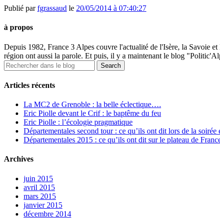
Publié par
fgrassaud
le
20/05/2014 à 07:40:27
à propos
Depuis 1982, France 3 Alpes couvre l'actualité de l'Isère, la Savoie et
région ont aussi la parole. Et puis, il y a maintenant le blog "Politic'A
Articles récents
La MC2 de Grenoble : la belle éclectique….
Eric Piolle devant le Crif : le baptême du feu
Eric Piolle : l’écologie pragmatique
Départementales second tour : ce qu’ils ont dit lors de la soirée
Départementales 2015 : ce qu’ils ont dit sur le plateau de Franc
Archives
juin 2015
avril 2015
mars 2015
janvier 2015
décembre 2014