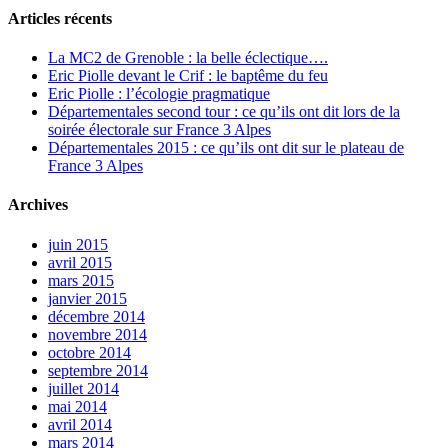
Articles récents
La MC2 de Grenoble : la belle éclectique….
Eric Piolle devant le Crif : le baptême du feu
Eric Piolle : l’écologie pragmatique
Départementales second tour : ce qu’ils ont dit lors de la
soirée électorale sur France 3 Alpes
Départementales 2015 : ce qu’ils ont dit sur le plateau de
France 3 Alpes
Archives
juin 2015
avril 2015
mars 2015
janvier 2015
décembre 2014
novembre 2014
octobre 2014
septembre 2014
juillet 2014
mai 2014
avril 2014
mars 2014