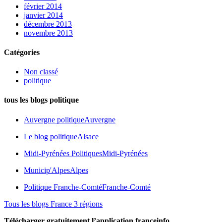
février 2014
janvier 2014
décembre 2013
novembre 2013
Catégories
Non classé
politique
tous les blogs politique
Auvergne politique
Auvergne
Le blog politique
Alsace
Midi-Pyrénées Politiques
Midi-Pyrénées
Municip'Alpes
Alpes
Politique Franche-Comté
Franche-Comté
Tous les blogs France 3 régions
Télécharger gratuitement l’application franceinfo