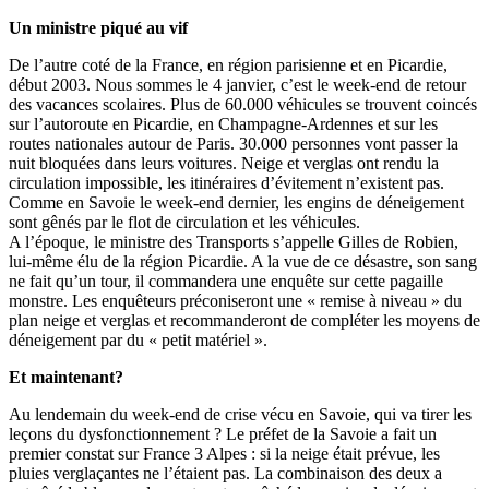
Un ministre piqué au vif
De l’autre coté de la France, en région parisienne et en Picardie,
début 2003. Nous sommes le 4 janvier, c’est le week-end de retour
des vacances scolaires. Plus de 60.000 véhicules se trouvent coincés
sur l’autoroute en Picardie, en Champagne-Ardennes et sur les
routes nationales autour de Paris. 30.000 personnes vont passer la
nuit bloquées dans leurs voitures. Neige et verglas ont rendu la
circulation impossible, les itinéraires d’évitement n’existent pas.
Comme en Savoie le week-end dernier, les engins de déneigement
sont gênés par le flot de circulation et les véhicules.
A l’époque, le ministre des Transports s’appelle Gilles de Robien,
lui-même élu de la région Picardie. A la vue de ce désastre, son sang
ne fait qu’un tour, il commandera une enquête sur cette pagaille
monstre. Les enquêteurs préconiseront une « remise à niveau » du
plan neige et verglas et recommanderont de compléter les moyens de
déneigement par du « petit matériel ».
Et maintenant?
Au lendemain du week-end de crise vécu en Savoie, qui va tirer les
leçons du dysfonctionnement ? Le préfet de la Savoie a fait un
premier constat sur France 3 Alpes : si la neige était prévue, les
pluies verglaçantes ne l’étaient pas. La combinaison des deux a