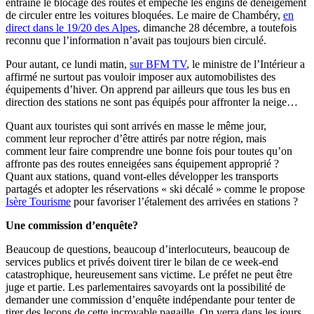
entraîné le blocage des routes et empêché les engins de déneigement
de circuler entre les voitures bloquées. Le maire de Chambéry,
en
direct dans le 19/20 des Alpes
, dimanche 28 décembre, a toutefois
reconnu que l’information n’avait pas toujours bien circulé.
Pour autant, ce lundi matin,
sur BFM TV
,
le ministre de l’Intérieur a
affirmé ne surtout pas vouloir imposer aux automobilistes des
équipements d’hiver. On apprend par ailleurs que tous les bus en
direction des stations ne sont pas équipés pour affronter la neige…
Quant aux touristes qui sont arrivés en masse le même jour,
comment leur reprocher d’être attirés par notre région, mais
comment leur faire comprendre une bonne fois pour toutes qu’on
affronte pas des routes enneigées sans équipement approprié ?
Quant aux stations, quand vont-elles développer les transports
partagés et adopter les réservations « ski décalé » comme le propose
Isère Tourisme
pour favoriser l’étalement des arrivées en stations ?
Une commission d’enquête?
Beaucoup de questions, beaucoup d’interlocuteurs, beaucoup de
services publics et privés doivent tirer le bilan de ce week-end
catastrophique, heureusement sans victime. Le préfet ne peut être
juge et partie. Les parlementaires savoyards ont la possibilité de
demander une commission d’enquête indépendante pour tenter de
tirer des leçons de cette incroyable pagaille. On verra dans les jours