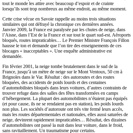
tout le monde les attire avec beaucoup d’espoir et de crainte
lorsqu’ils sont trop nombreux au même endroit, au même moment.
Cette crise vécue en Savoie rappelle au moins trois situations
similaires qui ont défrayé la chronique ces dernières années.
Janvier 2009, la France est paralysée par les chutes de neige, dans
l’Aisne, dans l’Est de la France et sur tout le quart sud-est. Aéroports
bloqués, routes impraticables… Le Premier Ministre François Fillon
hausse le ton et demande que l’on tire des enseignements de ces
blocages « inacceptables ». Une enquête administrative est
demandée.
Fin février 2001, la neige tombe brutalement dans le sud de la
France, jusqu’à un mètre de neige sur le Mont Ventoux, 50 cm à
Brignoles dans le Var. Résultat : des autoroutes et des routes
bloquées, des accidents de poids lourds et des centaines
d’automobilistes bloqués dans leurs voitures, d’autres contraints de
trouver refuge dans des salles des fêtes transformées en camps
d’hébergement. La plupart des automobilistes n’étaient pas équipés
(et pour cause, ils ne se rendaient pas en station), les poids lourds
non plus. Les sociétés d’autoroute ont très vite fermé leurs accès,
mais les routes départementales et nationales, elles aussi saturées de
neige, devinrent rapidement impraticables… Résultat, des dizaines
d’automobilistes ont passé la nuit dans leur voiture, dans le froid,
sans ravitaillement. Un traumatisme pour certains.