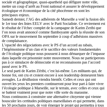
sociale et géographique, quasi-apartheid qui défigure notre ville,
mettre un coup d’arrêt au Front national et assurer le développement
écologique et économique de la cité phocéenne en sont les
principaux enjeux.
Samedi dernier, l’AG des adhérents de Marseille a voté la fusion dès
le 1er tour des listes EELV avec le Parti Socialiste. Ce revirement est
le résultat de l’échec complet de la campagne de Karim Zeribi que
l’on nous avait annoncé comme flamboyante après la réussite de son
OPA sur le mouvement fin septembre à coup d’adhésions massives
de complaisance.
L’opacité des négociations avec le PS d’un accord au rabais,
l’hégémonisme d’un clan et le sacrifice des valeurs fondamentales
de l’écologie politique nous poussent à nous démarquer de l’impasse
dans laquelle est prisonnier notre mouvement. Nous ne participerons
pas à ce simulacre de démocratie et ne reconnaissons pas l’accord
passé avec le PS.
Le seul parti de Karim Zéribi, c’est lui-même. Les militants qui, de
bonne foi, ont cru et croient encore à son leadership demeurent bien
aveugles. La désillusion viendra bientôt. Celles et ceux qui ont
ouvert les yeux les premiers continueront pour leur part à faire vivre
l’écologie politique à Marseille, sur le terrain, avec celles et ceux qui
se battent vraiment pour que notre ville sorte du marasme.
Nous continuons à construire une alternative citoyenne qui vienne
bousculer les certitudes politiques marseillaises et qui permette, dans
les 50 prochains jours, de voir émerger le projet qui permettra à tous