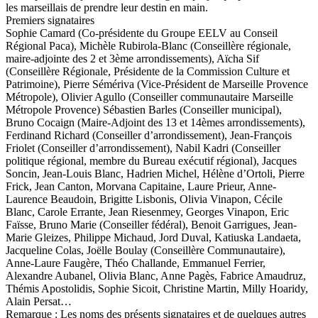
les marseillais de prendre leur destin en main.
Premiers signataires
Sophie Camard (Co-présidente du Groupe EELV au Conseil
Régional Paca), Michèle Rubirola-Blanc (Conseillère régionale,
maire-adjointe des 2 et 3ème arrondissements), Aïcha Sif
(Conseillère Régionale, Présidente de la Commission Culture et
Patrimoine), Pierre Sémériva (Vice-Président de Marseille Provence
Métropole), Olivier Agullo (Conseiller communautaire Marseille
Métropole Provence) Sébastien Barles (Conseiller municipal),
Bruno Cocaign (Maire-Adjoint des 13 et 14èmes arrondissements),
Ferdinand Richard (Conseiller d’arrondissement), Jean-François
Friolet (Conseiller d’arrondissement), Nabil Kadri (Conseiller
politique régional, membre du Bureau exécutif régional), Jacques
Soncin, Jean-Louis Blanc, Hadrien Michel, Hélène d’Ortoli, Pierre
Frick, Jean Canton, Morvana Capitaine, Laure Prieur, Anne-
Laurence Beaudoin, Brigitte Lisbonis, Olivia Vinapon, Cécile
Blanc, Carole Errante, Jean Riesenmey, Georges Vinapon, Eric
Faïsse, Bruno Marie (Conseiller fédéral), Benoit Garrigues, Jean-
Marie Gleizes, Philippe Michaud, Jord Duval, Katiuska Landaeta,
Jacqueline Colas, Joëlle Boulay (Conseillère Communautaire),
Anne-Laure Faugère, Théo Challande, Emmanuel Ferrier,
Alexandre Aubanel, Olivia Blanc, Anne Pagès, Fabrice Amaudruz,
Thémis Apostolidis, Sophie Sicoit, Christine Martin, Milly Hoaridy,
Alain Persat…
Remarque : Les noms des présents signataires et de quelques autres