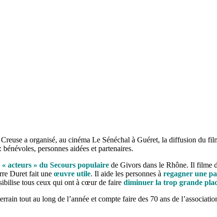
a Creuse a organisé, au cinéma Le Sénéchal à Guéret, la diffusion du f
: bénévoles, personnes aidées et partenaires.
 « acteurs » du Secours
populaire
de Givors dans le Rhône. Il filme 
rre Duret fait une
œuvre utile
. Il aide les personnes à
regagner une par
sibilise tous ceux qui ont à cœur de faire
diminuer la trop grande plac
terrain tout au long de l’année et compte faire des 70 ans de l’associati