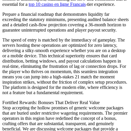
essential for a
top 10 casino en ligne Francais
-tier experience.
Prepare a financial roadmap that demonstrates liquidity far
exceeding the statutory minimums, presenting audited balance sheets
and a detailed cash-flow projection covering a 36-month horizon to
guarantee uninterrupted operations and player payout security.
The speed of entry is matched by the immediacy of gameplay. The
servers hosting these operations are optimized for zero latency,
delivering a silky-smooth experience whether you are on a desktop
or a mobile device. This technical superiority ensures that card
distribution, betting windows, and payout calculations happen in
real-time, eliminating the frustration of lag or connection drops. For
the player who thrives on momentum, this seamless integration
means you can jump into a high-stakes 21 match the moment
inspiration strikes, without the friction of complex setup procedures.
The platform is designed for the modern elite, where efficiency is
not a feature but a fundamental requirement.
Fortified Rewards: Bonuses That Deliver Real Value
Stop accepting the hollow promises of generic welcome packages
that are buried under restrictive wagering requirements. The premier
operators in this region have redefined the concept of a bonus,
crafting offers that are substantial, transparent, and genuinely
beneficial. We are discussing welcome packages that provide a