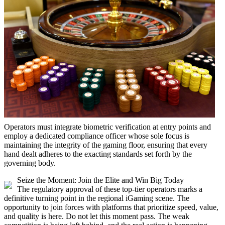
Operators must integrate biometric verification at entry points and
employ a dedicated compliance officer whose sole focus is
maintaining the integrity of the gaming floor, ensuring that every
hand dealt adheres to the exacting standards set forth by the
governing body.
Seize the Moment: Join the Elite and Win Big Today
The regulatory approval of these top-tier operators marks a
definitive turning point in the regional iGaming scene. The
opportunity to join forces with platforms that prioritize speed, value,
and quality is here. Do not let this moment pass. The weak