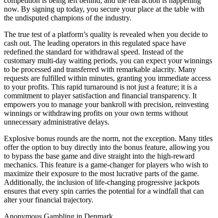
competition is being left behind, and the real action is happening
now. By signing up today, you secure your place at the table with
the undisputed champions of the industry.
The true test of a platform’s quality is revealed when you decide to
cash out. The leading operators in this regulated space have
redefined the standard for withdrawal speed. Instead of the
customary multi-day waiting periods, you can expect your winnings
to be processed and transferred with remarkable alacrity. Many
requests are fulfilled within minutes, granting you immediate access
to your profits. This rapid turnaround is not just a feature; it is a
commitment to player satisfaction and financial transparency. It
empowers you to manage your bankroll with precision, reinvesting
winnings or withdrawing profits on your own terms without
unnecessary administrative delays.
Explosive bonus rounds are the norm, not the exception. Many titles
offer the option to buy directly into the bonus feature, allowing you
to bypass the base game and dive straight into the high-reward
mechanics. This feature is a game-changer for players who wish to
maximize their exposure to the most lucrative parts of the game.
Additionally, the inclusion of life-changing progressive jackpots
ensures that every spin carries the potential for a windfall that can
alter your financial trajectory.
Anonymous Gambling in Denmark