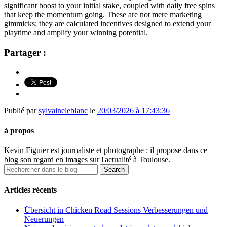
significant boost to your initial stake, coupled with daily free spins
that keep the momentum going. These are not mere marketing
gimmicks; they are calculated incentives designed to extend your
playtime and amplify your winning potential.
Partager :
Publié par
sylvaineleblanc
le
20/03/2026 à 17:43:36
à propos
Kevin Figuier est journaliste et photographe : il propose dans ce
blog son regard en images sur l'actualité à Toulouse.
Articles récents
Übersicht in Chicken Road Sessions Verbesserungen und
Neuerungen