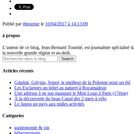
Publié par
jbtournie
le
10/04/2017 à 14:13:09
à propos
L’auteur de ce blog, Jean-Bernard Tournié, est journaliste spécialisé
la nouvelle grande région et au-delà.
Articles récents
Gdańsk, Gdynia, Sopot, le meilleur de la Pologne pour un été
Les Esclargies un hôtel au naturel à Rocamadour
Une adresse à ne pas manquer le Mon Loup à Paris (17ème)
À la découverte du beau Canal des 2 mers à vélo
Le Japon un pays aux milles activités
Catégories
gastronomie & vin
hébergements