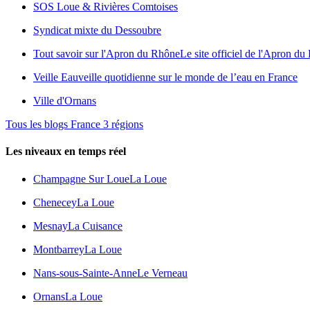
SOS Loue & Rivières Comtoises
Syndicat mixte du Dessoubre
Tout savoir sur l'Apron du Rhône
Le site officiel de l'Apron d
Veille Eau
veille quotidienne sur le monde de l’eau en France
Ville d'Ornans
Tous les blogs France 3 régions
Les niveaux en temps réel
Champagne Sur Loue
La Loue
Chenecey
La Loue
Mesnay
La Cuisance
Montbarrey
La Loue
Nans-sous-Sainte-Anne
Le Verneau
Ornans
La Loue