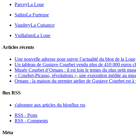
Parcey
La Loue
Salins
La Furieuse
Vaudrey
La Cuisance
Vuillafans
La Loue
Articles récents
Une nouvelle adresse pour suivre l’actualité du blog de la Loue
Un tableau de Gustave Courbet vendu plus de 410 000 euros c
Musée Courbet d’Ornans : il est loin le temps du plus petit mus
« Courbet-Picasso, révolutions », une exposition inédite au m
Ornans : la maison du premier atelier de Gustave Courbet est à
flux RSS
s'abonner aux articles du blog
flux rss
RSS - Posts
RSS - Comments
Méta