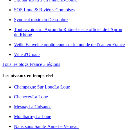
SOS Loue & Rivières Comtoises
Syndicat mixte du Dessoubre
Tout savoir sur l'Apron du Rhône
Le site officiel de l'Apron
du Rhône
Veille Eau
veille quotidienne sur le monde de l’eau en France
Ville d'Ornans
Tous les blogs France 3 régions
Les niveaux en temps réel
Champagne Sur Loue
La Loue
Chenecey
La Loue
Mesnay
La Cuisance
Montbarrey
La Loue
Nans-sous-Sainte-Anne
Le Verneau