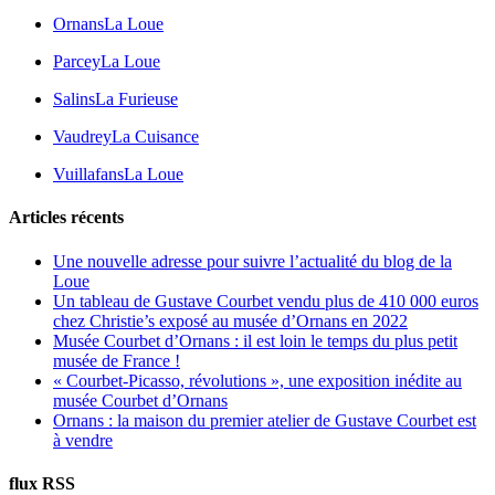
Ornans
La Loue
Parcey
La Loue
Salins
La Furieuse
Vaudrey
La Cuisance
Vuillafans
La Loue
Articles récents
Une nouvelle adresse pour suivre l’actualité du blog de la
Loue
Un tableau de Gustave Courbet vendu plus de 410 000 euros
chez Christie’s exposé au musée d’Ornans en 2022
Musée Courbet d’Ornans : il est loin le temps du plus petit
musée de France !
« Courbet-Picasso, révolutions », une exposition inédite au
musée Courbet d’Ornans
Ornans : la maison du premier atelier de Gustave Courbet est
à vendre
flux RSS