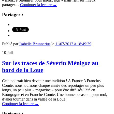
« mieux s’organiser pour mieux agir » mais rien sur mieux
partager…
Continuer la lecture
→
Partager :
Publié par
Isabelle Brunnarius
le
11/07/2013 à 18:49:39
10
Juil
Sur les traces de Séverin Ménigoz au
bord de la Loue
Cela pourrait bien devenir une tradition ! A France 3 Franche-
Comté, nous tournons chaque année des reportages un peu plus
longs, un peu plus « magazine » pour être diffusés l’été en
Bourgogne et en Franche-Comté. Une bonne occasion, pour moi,
d’aller tourner dans la vallée de la Loue.
Continuer la lecture
→
Partager :