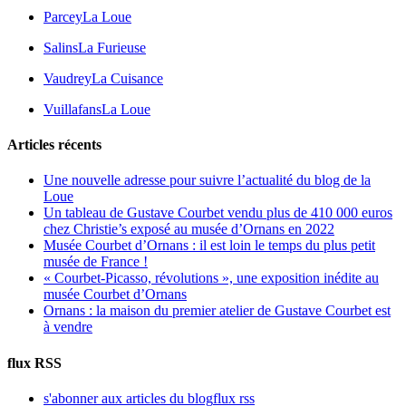
Parcey
La Loue
Salins
La Furieuse
Vaudrey
La Cuisance
Vuillafans
La Loue
Articles récents
Une nouvelle adresse pour suivre l’actualité du blog de la
Loue
Un tableau de Gustave Courbet vendu plus de 410 000 euros
chez Christie’s exposé au musée d’Ornans en 2022
Musée Courbet d’Ornans : il est loin le temps du plus petit
musée de France !
« Courbet-Picasso, révolutions », une exposition inédite au
musée Courbet d’Ornans
Ornans : la maison du premier atelier de Gustave Courbet est
à vendre
flux RSS
s'abonner aux articles du blog
flux rss