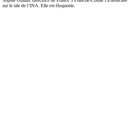
Sophie Guillin, directrice de France 3 Franche-Comté l’a dénichée
sur le site de l’INA. Elle est éloquente.