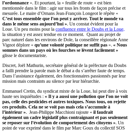
l’ordonnance
». Et pourtant, la « feuille de route » est bien
mentionnée dans le film : agir sur tous les fronts de façon précise et
mesurée. Le maire d’Ornans Jean-François Longeot le répète «
C’est tous ensemble que l’on peut y arriver. Tout le monde va
dans le même sens aujourd’hui »
. Un constat évident pour la
Loue. Un peu moins pour la
confluence entre le Doubs et la Loue,
la situation y est assez tendue en ce moment. Quant au projet de
parc naturel dans les environs de Dole, la conseillère régionale Anne
Vignot déplore «
qu’une volonté politique ne suffit pas
».
« Nous
sommes dans un pays où les fourches se lèvent facilement »
glisse le documentariste.
Discret, Joël Mathurin, secrétaire général de la préfecture du Doubs
a failli prendre la parole mais le débat a du s’arrêter faute de temps.
Dans l’assistance également, des fonctionnaires passionnés par leur
mission mais contraints au silence par leur hiérarchie.
Emmanuel Cretin, du syndicat mixte de la Loue, lui peut dire à voix
haute ses inquiétudes :
« Il y a aussi une pollution que l’on ne voit
pas, celle des pesticides et autres toxiques. Nous tous, on rejette
ces produits. Cela ne se voit pas mais cela s’accumule à
l’intérieur »
. Jean-Philippe Macchioni rajoute «
il faudrait
également un cadre législatif plus contraignant et pas seulement
se reposer sur l’évolution de comportement des citoyens »
. Un
point de vue exprimé dans le film par Marc Goux du collectif SOS