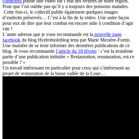
comtoises
publie une video sur l’état des rivières de notre région.
Pour que l’on oublie pas qu’il y a toujours des poissons malades.
Cette fois-ci, le collectif publie également quelques images
d’endroits préservés… C’est à la fin de la video. Une autre façon
pour eux de dire que leur combat est encore utile à condition d’agir
vite !
L’autre adresse que je vous recommande est la
nouvelle page
facebook
du blog Hydrobioloblog tenu par Marie Mezière-Fortin.
Une manière de se tenir informer des dernières publications de ce
blog. Je vous recommande
l’article du 18 février
: c’est la troisième
partie d’une publication intitulée « Restauration, renaturation, est-ce
possible ? »
Un travail intéressant en particulier pour ceux qui s’intéressent au
projet de restauration de la basse vallée de la Loue…