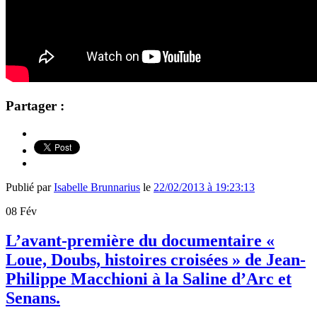
Partager :
Publié par
Isabelle Brunnarius
le
22/02/2013 à 19:23:13
08
Fév
L’avant-première du documentaire «
Loue, Doubs, histoires croisées » de Jean-
Philippe Macchioni à la Saline d’Arc et
Senans.