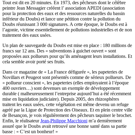
Tout est dit en 20 minutes. En 1973, des pêcheurs dont le célèbre
peintre Jean Messagier crééent l’ association APEDI (association
pour la protection des eaux et des ressources naturelles du bassin
inférieur du Doubs) et lance une pétition contre la pollution du
Doubs réunissant 3 000 signatures. A cette époque, le Doubs est à
l’agonie, victime essentiellement de pollutions industrielles et de non
traitement des eaux usées.
Un plan de sauvegarde du Doubs est mise en place : 180 millions de
francs sur 12 ans. Des « subventions à guichet ouvert » sont
proposées aux pollueurs pour qu’ils aménagent leurs installations. Et
cela semble avoir porté ses fruits.
Dans ce magazine de « La France défigurée », les papeteries de
Novillars et Peugeot sont présentés comme de sérieux pollueurs. De
« pollueur conscient », les papeteries (elles employaient à l’époque
400 ouvriers…) sont devenues un exemple de développement
durable ( malheureusement l’entreprise aujourd’hui a été récemment
mise en liquidation judiciaire). Depuis 2005, des rhizosphères
traitent les eaux usées, cette végétation est même devenu un refuge
agréé par la Ligue de Protection des Oiseaux. Et en plein centre ville
de Besançon, je vois régulièrement des pêcheurs taquiner le brochet.
Enfin, le réalisateur
Jean-Philippe Macchioni
m’a dernièrement
assuré que le Doubs avait retrouvé une bonne santé dans sa partie
basse : « C’est un bonheur! »