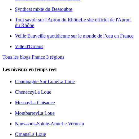
Syndicat mixte du Dessoubre
Tout savoir sur l'Apron du Rhône
Le site officiel de l'Apron
du Rhône
Veille Eau
veille quotidienne sur le monde de l’eau en France
Ville d'Ornans
Tous les blogs France 3 régions
Les niveaux en temps réel
Champagne Sur Loue
La Loue
Chenecey
La Loue
Mesnay
La Cuisance
Montbarrey
La Loue
Nans-sous-Sainte-Anne
Le Verneau
Ornans
La Loue