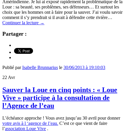
Amérindienne. Je lui ai exposé rapidement la problématique de la
Loue : sa beauté, ses problèmes, ses défenseurs… Et surtout les
choix que les hommes ont à faire pour la sauver. J’ai voulu savoir
comment il s’y prendrait si il avait à défendre cette rivière…
Continuer la lecture
→
Partager :
Publié par
Isabelle Brunnarius
le
30/06/2013 à 19:10:03
22
Avr
Sauver la Loue en cinq points : « Loue
Vive » participe à la consultation de
l’Agence de l’eau
L’échéance approche ! Vous avez jusqu’au 30 avril pour donner
votre avis à l ‘agence de l’eau.
C’est ce que vient de faire
l’
association Loue Vive
.