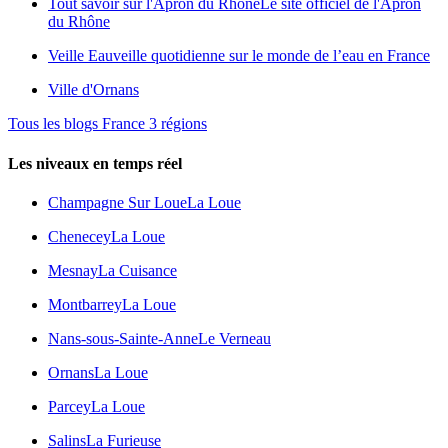
Tout savoir sur l'Apron du Rhône
Le site officiel de l'Apron
du Rhône
Veille Eau
veille quotidienne sur le monde de l’eau en France
Ville d'Ornans
Tous les blogs France 3 régions
Les niveaux en temps réel
Champagne Sur Loue
La Loue
Chenecey
La Loue
Mesnay
La Cuisance
Montbarrey
La Loue
Nans-sous-Sainte-Anne
Le Verneau
Ornans
La Loue
Parcey
La Loue
Salins
La Furieuse