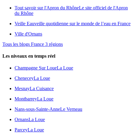
Tout savoir sur l'Apron du Rhône
Le site officiel de l'Apron
du Rhône
Veille Eau
veille quotidienne sur le monde de l’eau en France
Ville d'Ornans
Tous les blogs France 3 régions
Les niveaux en temps réel
Champagne Sur Loue
La Loue
Chenecey
La Loue
Mesnay
La Cuisance
Montbarrey
La Loue
Nans-sous-Sainte-Anne
Le Verneau
Ornans
La Loue
Parcey
La Loue