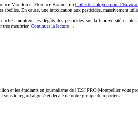
aurence Mondon et Florence Bonnet, du
Collectif Citoyen pour l’Envir
rs abeilles. En cause, une intoxication aux pesticides, massivement utilis
lichés montrent les dégâts des pesticides sur la biodiversité et plus p
 très meurtrier.
Continuer la lecture
→
on et les étudiants en journalisme de l’ESJ PRO Montpellier vous propo
t sous le regard aiguisé et décalé de notre groupe de reporters.