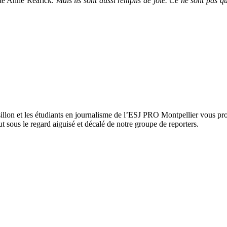
ate Anne Rearick.
Mais ils sont aussi remplis de joie. Ce ne sont pas que
on et les étudiants en journalisme de l’ESJ PRO Montpellier vous propo
t sous le regard aiguisé et décalé de notre groupe de reporters.