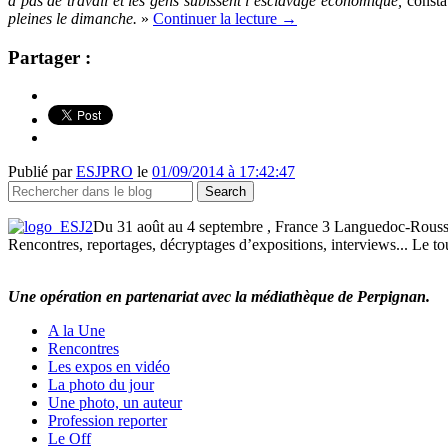
a pas de travail et les gens subissent l’esclavage économique,
const
pleines le dimanche.
»
Continuer la lecture
→
Partager :
Publié par
ESJPRO
le
01/09/2014 à 17:42:47
Du 31 août au 4 septembre , France 3 Languedoc-Roussill
Rencontres, reportages, décryptages d’expositions, interviews... Le tou
Une opération en partenariat avec la médiathèque de Perpignan.
A la Une
Rencontres
Les expos en vidéo
La photo du jour
Une photo, un auteur
Profession reporter
Le Off