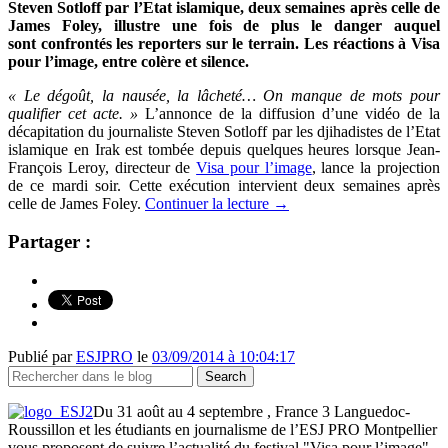
Steven Sotloff par
l’Etat islamique, deux semaines après celle de
James Foley, illustre une fois de plus le danger auquel
sont confrontés les reporters sur le terrain. Les réactions à Visa
pour l’image, entre colère et silence.
« Le dégoût, la nausée, la lâcheté… On manque de mots pour
qualifier cet acte. »
L’annonce de la diffusion d’une vidéo de la
décapitation du journaliste Steven Sotloff par les djihadistes de l’Etat
islamique en Irak est tombée depuis quelques heures lorsque Jean-
François Leroy, directeur de
Visa pour l’image
, lance la projection
de ce mardi soir. Cette exécution intervient deux semaines après
celle de James Foley.
Continuer la lecture
→
Partager :
Publié par
ESJPRO
le
03/09/2014 à 10:04:17
Du 31 août au 4 septembre , France 3 Languedoc-
Roussillon et les étudiants en journalisme de l’ESJ PRO Montpellier
vous proposent de suivre l’actualité du festival "Visa pour l’image".