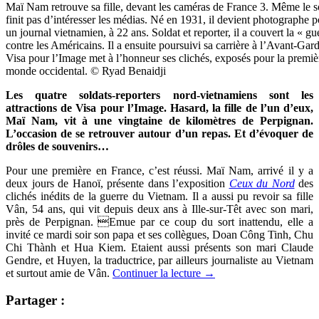
Maï Nam retrouve sa fille, devant les caméras de France 3. Même le 
finit pas d’intéresser les médias. Né en 1931, il devient photographe 
un journal vietnamien, à 22 ans. Soldat et reporter, il a couvert la « gu
contre les Américains. Il a ensuite poursuivi sa carrière à l’Avant-Garde
Visa pour l’Image met à l’honneur ses clichés, exposés pour la premièr
monde occidental. © Ryad Benaidji
Les quatre soldats-reporters nord-vietnamiens sont les
attractions de Visa pour l’Image. Hasard, la fille de l’un d’eux,
Maï Nam, vit à une vingtaine de kilomètres de Perpignan.
L’occasion de se retrouver autour d’un repas. Et d’évoquer de
drôles de souvenirs…
Pour une première en France, c’est réussi. Maï Nam, arrivé il y a
deux jours de Hanoï, présente dans l’exposition
Ceux du Nord
des
clichés inédits de la guerre du Vietnam. Il a aussi pu revoir sa fille
Vân, 54 ans, qui vit depuis deux ans à Ille-sur-Têt avec son mari,
près de Perpignan. Emue par ce coup du sort inattendu, elle a
invité ce mardi soir son papa et ses collègues, Doan Công Tinh, Chu
Chi Thành et Hua Kiem. Etaient aussi présents son mari Claude
Gendre, et Huyen, la traductrice, par ailleurs journaliste au Vietnam
et surtout amie de Vân.
Continuer la lecture
→
Partager :