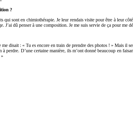
tion ?
ui sont en chimiothérapie. Je leur rendais visite pour être à leur côté.
age. J’ai dû penser à une composition. Je me suis servie de ça pour me dét
 disait : « Tu es encore en train de prendre des photos ! » Mais il sentai
rien à perdre. D’une certaine manière, ils m’ont donné beaucoup en fais
 »