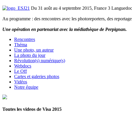
Du 31 août au 4 septembre 2015, France 3 Languedoc-Ro
Au programme : des rencontres avec les photoreporters, des reportages
Une opération en partenariat avec la médiathèque de Perpignan.
Rencontres
Théma
Une photo, un auteur
La photo du jour
Révolution(s) numérique(s)
Webdocs
Le Off
Cartes et galeries photos
Vidéos
Notre équipe
Toutes les videos de Visa 2015