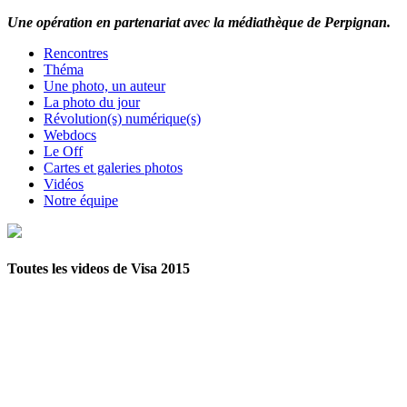
Une opération en partenariat avec la médiathèque de Perpignan.
Rencontres
Théma
Une photo, un auteur
La photo du jour
Révolution(s) numérique(s)
Webdocs
Le Off
Cartes et galeries photos
Vidéos
Notre équipe
Toutes les videos de Visa 2015