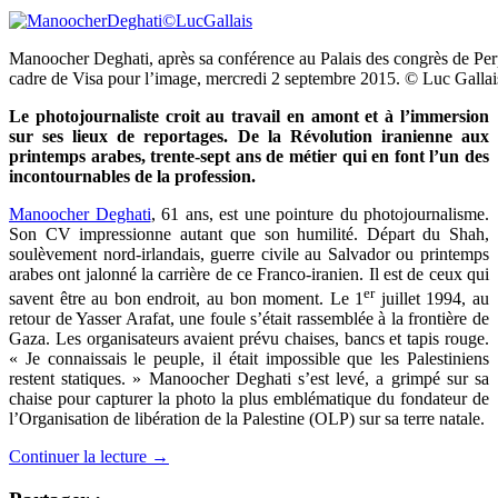
Manoocher Deghati, après sa conférence au Palais des congrès de Per
cadre de Visa pour l’image, mercredi 2 septembre 2015. © Luc Gallai
Le photojournaliste croit au travail en amont et à l’immersion
sur ses lieux de reportages. De la Révolution iranienne aux
printemps arabes, trente-sept ans de métier qui en font l’un des
incontournables de la profession.
Manoocher Deghati
, 61 ans, est une pointure du photojournalisme.
Son CV impressionne autant que son humilité. Départ du Shah,
soulèvement nord-irlandais, guerre civile au Salvador ou printemps
arabes ont jalonné la carrière de ce Franco-iranien. Il est de ceux qui
er
savent être au bon endroit, au bon moment. Le 1
juillet 1994, au
retour de Yasser Arafat, une foule s’était rassemblée à la frontière de
Gaza. Les organisateurs avaient prévu chaises, bancs et tapis rouge.
« Je connaissais le peuple, il était impossible que les Palestiniens
restent statiques. » Manoocher Deghati s’est levé, a grimpé sur sa
chaise pour capturer la photo la plus emblématique du fondateur de
l’Organisation de libération de la Palestine (OLP) sur sa terre natale.
Continuer la lecture
→