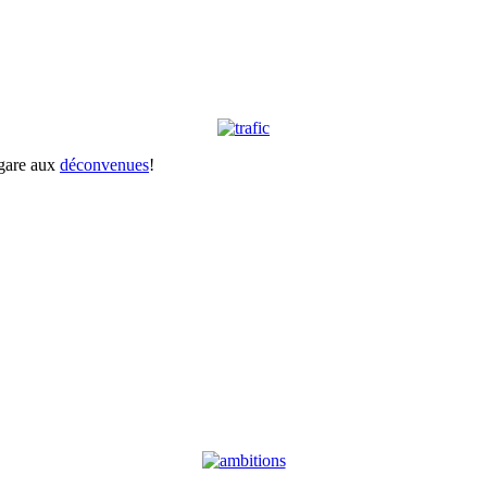
 gare aux
déconvenues
!