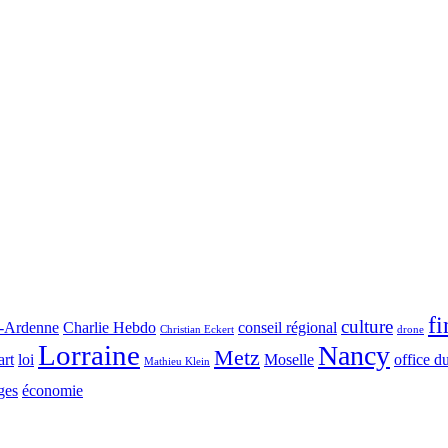
f
culture
-Ardenne
Charlie Hebdo
conseil régional
Christian Eckert
drone
Lorraine
Nancy
Metz
art
loi
Moselle
office d
Mathieu Klein
ges
économie