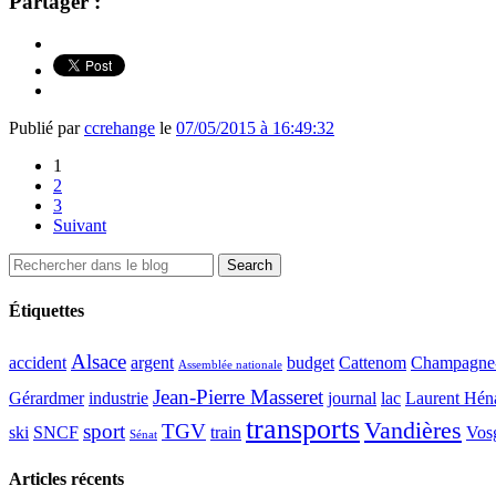
Partager :
Publié par
ccrehange
le
07/05/2015 à 16:49:32
1
2
3
Suivant
Étiquettes
Alsace
accident
argent
budget
Cattenom
Champagne
Assemblée nationale
Jean-Pierre Masseret
Gérardmer
industrie
journal
lac
Laurent Hén
transports
Vandières
sport
TGV
ski
SNCF
train
Vos
Sénat
Articles récents