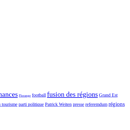
inances
fusion des régions
football
Grand Est
Florange
régions
u tourisme
parti politique
Patrick Weiten
presse
referemdum