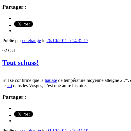
Partager :
Publié par
ccrehange
le
26/10/2015 à 14:35:17
02
Oct
Tout schuss!
S’il se confirme que la
hausse
de température moyenne atteigne 2,7°, c
le
ski
dans les Vosges, c’est une autre histoire.
Partager :
Publié par
ccrehange
le
02/10/2015 à 16:34:10