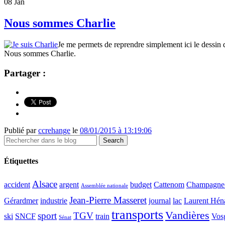
08
Jan
Nous sommes Charlie
Je me permets de reprendre simplement ici le dessin 
Nous sommes Charlie.
Partager :
Publié par
ccrehange
le
08/01/2015 à 13:19:06
Étiquettes
Alsace
accident
argent
budget
Cattenom
Champagne
Assemblée nationale
Jean-Pierre Masseret
Gérardmer
industrie
journal
lac
Laurent Hén
transports
Vandières
sport
TGV
ski
SNCF
train
Vos
Sénat