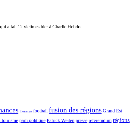
 qui a fait 12 victimes hier à Charlie Hebdo.
inances
fusion des régions
football
Grand Est
Florange
régions
u tourisme
parti politique
Patrick Weiten
presse
referemdum