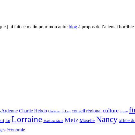
que j’ai fait ce matin pour mon autre
blog
à propos de l’attentat horrible
f
culture
-Ardenne
Charlie Hebdo
conseil régional
Christian Eckert
drone
Lorraine
Nancy
Metz
art
loi
Moselle
office d
Mathieu Klein
ges
économie