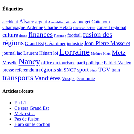
Étiquettes
Alsace
accident
argent
budget
Cattenom
Assemblée nationale
Champagne-Ardenne
Charlie Hebdo
conseil régional
Christian Eckert
finances
fusion des
culture
football
drone
Florange
régions
Jean-Pierre Masseret
Grand Est
Gérardmer
industrie
Lorraine
Metz
journal
lac
Laurent Hénart
loi
Mathieu Klein
Nancy
Moselle
office du tourisme
parti politique
Patrick Weiten
régions
sport
TGV
presse
referemdum
ski
SNCF
train
Sénat
transports
Vandières
Vosges
économie
Articles récents
En L1
Ce sera Grand Est
Metz est…
Pas de fusion
Haro sur le cochon