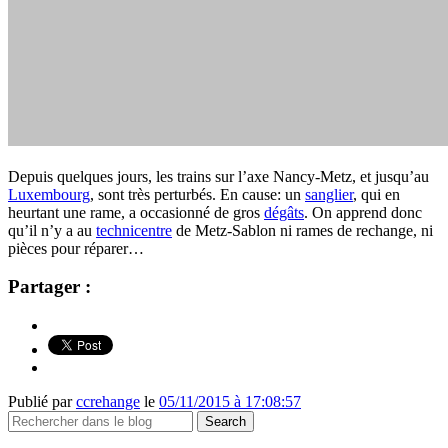
Depuis quelques jours, les trains sur l’axe Nancy-Metz, et jusqu’au
Luxembourg
, sont très perturbés. En cause: un
sanglier
, qui en
heurtant une rame, a occasionné de gros
dégâts
. On apprend donc
qu’il n’y a au
technicentre
de Metz-Sablon ni rames de rechange, ni
pièces pour réparer…
Partager :
Publié par
ccrehange
le
05/11/2015 à 17:08:57