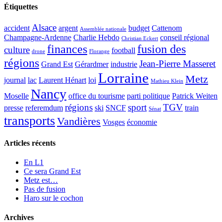
Étiquettes
Alsace
accident
argent
budget
Cattenom
Assemblée nationale
Champagne-Ardenne
Charlie Hebdo
conseil régional
Christian Eckert
finances
fusion des
culture
football
drone
Florange
régions
Jean-Pierre Masseret
Grand Est
Gérardmer
industrie
Lorraine
Metz
journal
lac
Laurent Hénart
loi
Mathieu Klein
Nancy
Moselle
office du tourisme
parti politique
Patrick Weiten
régions
sport
TGV
presse
referemdum
ski
SNCF
train
Sénat
transports
Vandières
Vosges
économie
Articles récents
En L1
Ce sera Grand Est
Metz est…
Pas de fusion
Haro sur le cochon
Archives