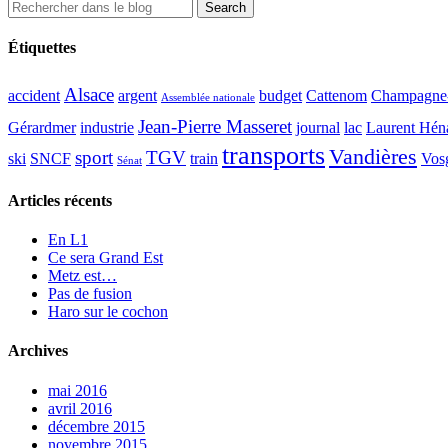
Étiquettes
Alsace
accident
argent
budget
Cattenom
Champagne
Assemblée nationale
Jean-Pierre Masseret
Gérardmer
industrie
journal
lac
Laurent Hén
transports
Vandières
sport
TGV
ski
SNCF
train
Vos
Sénat
Articles récents
En L1
Ce sera Grand Est
Metz est…
Pas de fusion
Haro sur le cochon
Archives
mai 2016
avril 2016
décembre 2015
novembre 2015