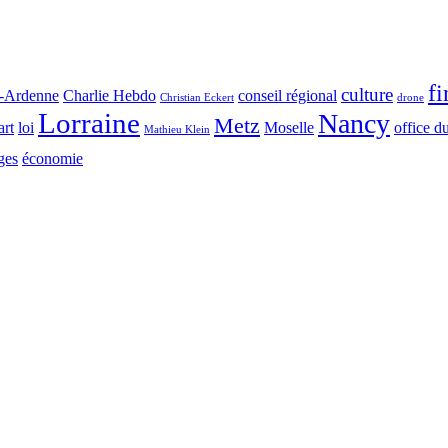
f
culture
-Ardenne
Charlie Hebdo
conseil régional
Christian Eckert
drone
Lorraine
Nancy
Metz
art
loi
Moselle
office d
Mathieu Klein
ges
économie