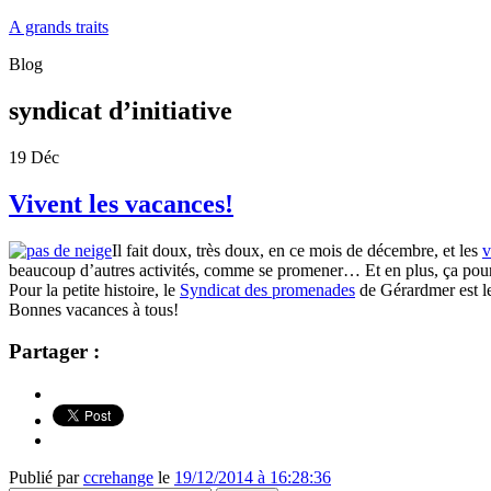
A grands traits
Blog
syndicat d’initiative
19
Déc
Vivent les vacances!
Il fait doux, très doux, en ce mois de décembre, et les
v
beaucoup d’autres activités, comme se promener… Et en plus, ça pou
Pour la petite histoire, le
Syndicat des promenades
de Gérardmer est le
Bonnes vacances à tous!
Partager :
Publié par
ccrehange
le
19/12/2014 à 16:28:36