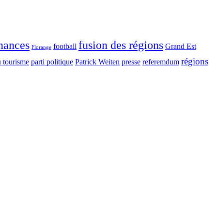
inances
fusion des régions
football
Grand Est
Florange
régions
u tourisme
parti politique
Patrick Weiten
presse
referemdum