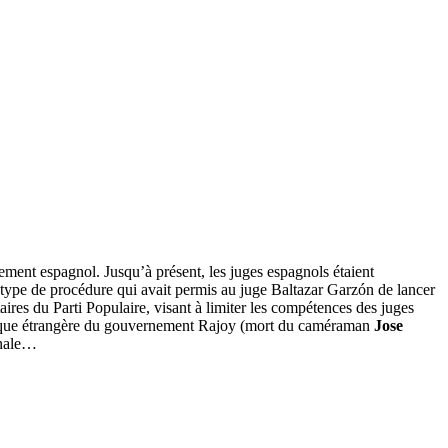
ement espagnol. Jusqu’à présent, les juges espagnols étaient
 type de procédure qui avait permis au juge Baltazar Garzón de lancer
ires du Parti Populaire, visant à limiter les compétences des juges
tique étrangère du gouvernement Rajoy (mort du caméraman
Jose
onale…