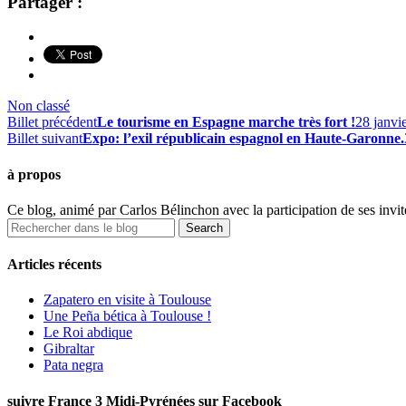
Partager :
Non classé
Billet précédent
Le tourisme en Espagne marche très fort !
28 janvi
Billet suivant
Expo: l’exil républicain espagnol en Haute-Garonne.
à propos
Ce blog, animé par Carlos Bélinchon avec la participation de ses invité
Articles récents
Zapatero en visite à Toulouse
Une Peña bética à Toulouse !
Le Roi abdique
Gibraltar
Pata negra
suivre France 3 Midi-Pyrénées sur Facebook