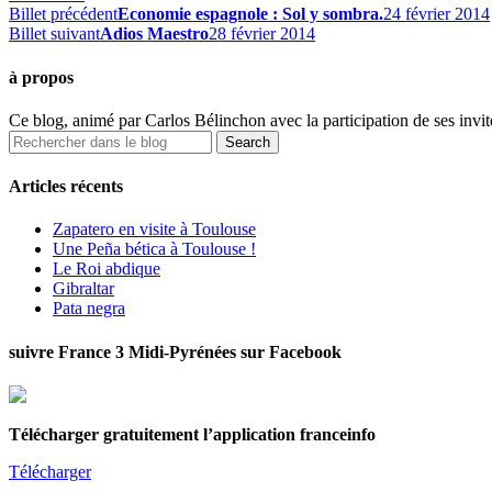
Billet précédent
Economie espagnole : Sol y sombra.
24 février 2014
Billet suivant
Adios Maestro
28 février 2014
à propos
Ce blog, animé par Carlos Bélinchon avec la participation de ses invité
Articles récents
Zapatero en visite à Toulouse
Une Peña bética à Toulouse !
Le Roi abdique
Gibraltar
Pata negra
suivre France 3 Midi-Pyrénées sur Facebook
Télécharger gratuitement l’application franceinfo
Télécharger