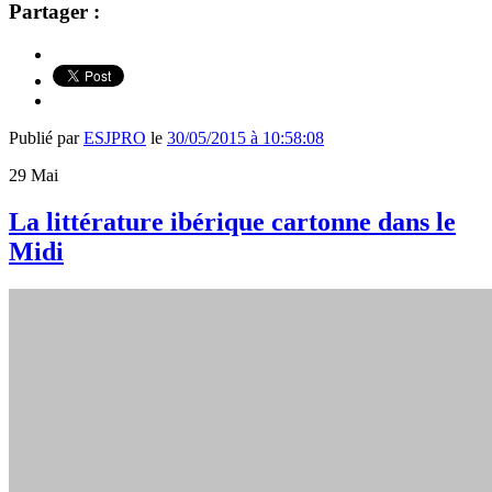
Partager :
Publié par
ESJPRO
le
30/05/2015 à 10:58:08
29
Mai
La littérature ibérique cartonne dans le
Midi