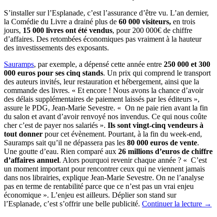
S’installer sur l’Esplanade, c’est l’assurance d’être vu. L’an dernier,
la Comédie du Livre a drainé plus de
60 000 visiteurs,
en trois
jours,
15 000 livres ont été vendus
, pour 200 000€ de chiffre
d’affaires. Des retombées économiques pas vraiment à la hauteur
des investissements des exposants.
Sauramps
, par exemple, a dépensé cette année entre
250 000 et 300
000 euros pour ses cinq stands
. Un prix qui comprend le transport
des auteurs invités, leur restauration et hébergement, ainsi que la
commande des livres. « Et encore ! Nous avons la chance d’avoir
des délais supplémentaires de paiement laissés par les éditeurs »,
assure le PDG, Jean-Marie Sevestre. « On ne paie rien avant la fin
du salon et avant d’avoir renvoyé nos invendus. Ce qui nous coûte
cher c’est de payer nos salariés ».
Ils sont vingt-cinq vendeurs à
tout donner
pour cet évènement. Pourtant, à la fin du week-end,
Sauramps sait qu’il ne dépassera pas les
80 000 euros de vente
.
Une goutte d’eau. Rien comparé aux
26 millions d’euros de chiffre
d’affaires annuel
. Alors pourquoi revenir chaque année ? « C’est
un moment important pour rencontrer ceux qui ne viennent jamais
dans nos librairies, explique Jean-Marie Sevestre. On ne l’analyse
pas en terme de rentabilité parce que ce n’est pas un vrai enjeu
économique ». L’enjeu est ailleurs. Déplier son stand sur
l’Esplanade, c’est s’offrir une belle publicité.
Continuer la lecture
→