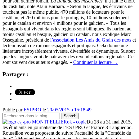
pour son dernier roman,
La Ballade des misérables
, il a fait le choix
du castillan, note Alain Barbara. » Selon la langue, les écrivains ne
touchent pas le même public. 470 millions de locuteurs pour le
castillan, et 260 millions pour le portugais, 10 millions seulement
pour le catalan et environ 4 millions pour le galicien. « Tous les
Espagnols qui vivent dans les régions sont bilingues. Ils parlent au
moins castillan et basque, galicien ou catalan, nous explique Marc
Osseguine, président de
l’association Les Amis du Grain des mots
et
lecteur assidu de romans espagnols et portugais. Cela donne une
littérature incroyablement vivante, diversifiée et dynamique. Surtout
que les langues vont de pair avec des revendications régionales. Ce
sont souvent des auteurs engagés. »
Continuer la lecture
→
Partager :
Publié par
ESJPRO
le
29/05/2015 à 15:18:49
Du 28 au 31 mai 2015,
les étudiants en journalisme de l’ESJ PRO et France 3 Languedoc-
Roussillon vous proposent de suivre l’actualité de la "Comédie du
livre" à Montpellier. Au programme : les incontournables, des