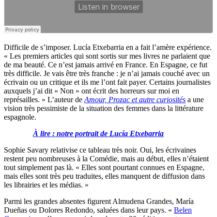
Difficile de s’imposer. Lucía Etxebarria en a fait l’amère expérience.
« Les premiers articles qui sont sortis sur mes livres ne parlaient que
de ma beauté. Ce n’est jamais arrivé en France. En Espagne, ce fut
très difficile. Je vais être très franche : je n’ai jamais couché avec un
écrivain ou un critique et ils me l’ont fait payer. Certains journalistes
auxquels j’ai dit « Non » ont écrit des horreurs sur moi en
représailles. » L’auteur de
Amour, Prozac et autre curiosités
a une
vision très pessimiste de la situation des femmes dans la littérature
espagnole.
À lire : notre portrait de Lucía Etxebarria
Sophie Savary relativise ce tableau très noir. Oui, les écrivaines
restent peu nombreuses à la Comédie, mais au début, elles n’étaient
tout simplement pas là. « Elles sont pourtant connues en Espagne,
mais elles sont très peu traduites, elles manquent de diffusion dans
les librairies et les médias. »
Parmi les grandes absentes figurent Almudena Grandes, María
Dueñas ou Dolores Redondo, saluées dans leur pays. «
Belen