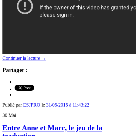
Continuer la lecture
→
Partager :
Publié par
ESJPRO
le
31/05/2015 à 11:43:22
30
Mai
Entre Anne et Marc, le jeu de la