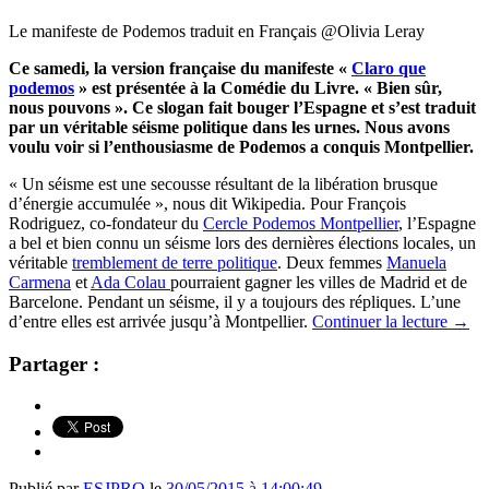
Le manifeste de Podemos traduit en Français @Olivia Leray
Ce samedi, la version française du manifeste «
Claro que
podemos
» est présentée à la Comédie du Livre. « Bien sûr,
nous pouvons ». Ce slogan fait bouger l’Espagne et s’est traduit
par un véritable séisme politique dans les urnes. Nous avons
voulu voir si l’enthousiasme de Podemos a conquis Montpellier.
« Un séisme est une secousse résultant de la libération brusque
d’énergie accumulée », nous dit Wikipedia. Pour François
Rodriguez, co-fondateur du
Cercle Podemos Montpellier
, l’Espagne
a bel et bien connu un séisme lors des dernières élections locales, un
véritable
tremblement de terre politique
. Deux femmes
Manuela
Carmena
et
Ada Colau
pourraient gagner les villes de Madrid et de
Barcelone. Pendant un séisme, il y a toujours des répliques. L’une
d’entre elles est arrivée jusqu’à Montpellier.
Continuer la lecture
→
Partager :
Publié par
ESJPRO
le
30/05/2015 à 14:00:49