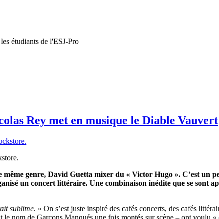
 les étudiants de l'ESJ-Pro
icolas Rey met en musique le Diable Vauvert
kstore.
e même genre, David Guetta mixer du « Victor Hugo ». C’est un pe
anisé un concert littéraire. Une combinaison inédite que se sont a
tait sublime
. « On s’est juste inspiré des cafés concerts, des cafés litté
 le nom de Garçons Manqués une fois montés sur scène – ont voulu « dépo