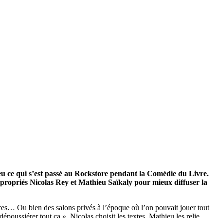
u ce qui s’est passé au Rockstore pendant la Comédie du Livre.
ppropriés Nicolas Rey et Mathieu Saïkaly pour mieux diffuser la
raires… Ou bien des salons privés à l’époque où l’on pouvait jouer tout
ussiérer tout ça ». Nicolas choisit les textes. Mathieu les relie