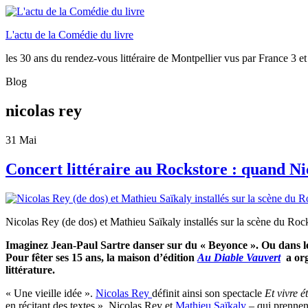
L'actu de la Comédie du livre
les 30 ans du rendez-vous littéraire de Montpellier vus par France 3 et
Blog
nicolas rey
31
Mai
Concert littéraire au Rockstore : quand N
Nicolas Rey (de dos) et Mathieu Saïkaly installés sur la scène du Roc
Imaginez Jean-Paul Sartre danser sur du « Beyonce ». Ou dans l
Pour fêter ses 15 ans, la maison d’édition
Au Diable Vauvert
a org
littérature.
« Une vieille idée ».
Nicolas Rey
définit ainsi son spectacle
Et vivre é
en récitant des textes ». Nicolas Rey et
Mathieu Saïkaly
– qui prennent