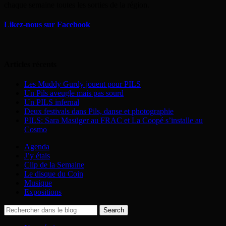
chaque semaine toutes les sorties de la région.
Likez-nous sur Facebook
Articles récents
Les Muddy Gurdy jouent pour PILS
Un Pils aveugle mais pas sourd
Un PILS infernal
Deux festivals dans Pils, danse et photographie
PILS: Sara Masüger au FRAC et La Coopé s’installe au
Cosmo
Agenda
J’y étais
Clip de la Semaine
Le disque du Coin
Musique
Expositions