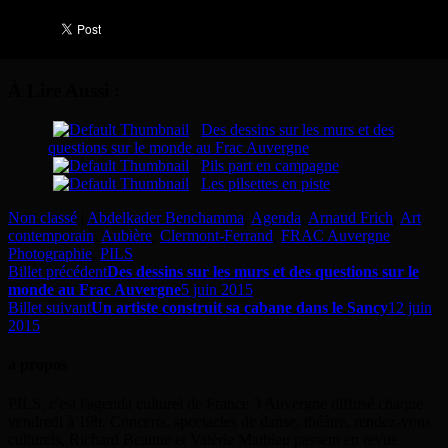
À Lire Aussi :
Des dessins sur les murs et des
questions sur le monde au Frac Auvergne
Pils part en campagne
Les pilsettes en piste
Non classé
|
Abdelkader Benchamma
,
Agenda
,
Arnaud Frich
,
Art
contemporain
,
Aubière
,
Clermont-Ferrand
,
FRAC Auvergne
,
Photographie
,
PILS
Billet précédent
Des dessins sur les murs et des questions sur le
monde au Frac Auvergne
5 juin 2015
Billet suivant
Un artiste construit sa cabane dans le Sancy
12 juin
2015
a propos
PILS, c'est l'agenda culturel de France 3 Auvergne diffusé chaque
vendredi à 19h. Concerts, spectacles de danse, théâtre, rendez-vous
culturels, Richard Beaune et Valérie Mathieu passent en revue