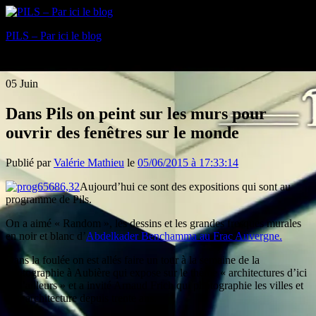
PILS – Par ici le blog
Blog
05
Juin
Dans Pils on peint sur les murs pour
ouvrir des fenêtres sur le monde
Publié par
Valérie Mathieu
le
05/06/2015 à 17:33:14
Aujourd’hui ce sont des expositions qui sont au
programme de Pils.
On a aimé « Random », les dessins et les grandes fresques murales
en noir et blanc d’
Abdelkader Benchamma au Frac Auvergne.
Dans la foulée on est allés faire un tour à la semaine de la
photographie à Aubière qui expose sur le thème « architectures d’ici
et d’ailleurs » et a invité Arnaud Frich qui photographie les villes et
leur architecture depuis trente ans.