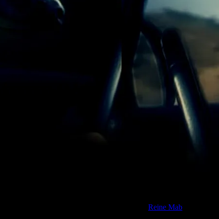
A Montluçon, la dernière née des SMAC Auvergnates voit les
choses en grand pour son lancement de saison: Le 109 a monté un
chapiteau dans le jardin du Guingois et propose un grand weekend
de fêteavec l’équipe du trimardeur, un collectif d’artistes qui
comprend entre autres les faiseurs de son de la
Reine Mab
.