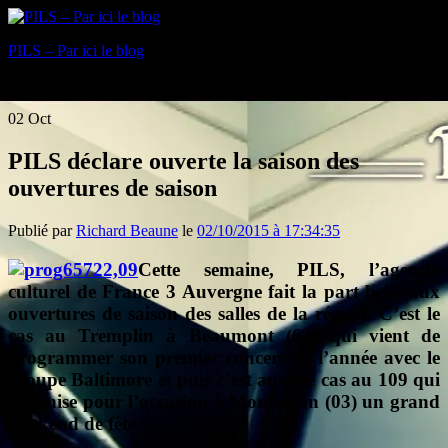
PILS – Par ici le blog
Blog
02
Oct
PILS déclare ouverte la saison des
ouvertures de saison
Publié par
Richard Beaune
le
02/10/2015 à 17:34:35
Cette semaine, PILS, l’agenda
culturel de France 3 Auvergne fait la part belle aux
ouvertures de saison des salles de la région. C’est le
cas au Tremplin à Beaumont (63) qui vient de
programmer son premier concert de l’année avec le
groupe Baltimore et puis c’est aussi le cas au 109 qui
organise pour l’occasion à Montluçon (03) un grand
weekend de fête.