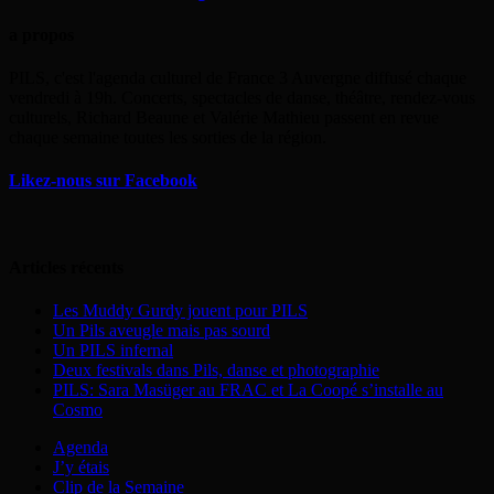
a propos
PILS, c'est l'agenda culturel de France 3 Auvergne diffusé chaque
vendredi à 19h. Concerts, spectacles de danse, théâtre, rendez-vous
culturels, Richard Beaune et Valérie Mathieu passent en revue
chaque semaine toutes les sorties de la région.
Likez-nous sur Facebook
Articles récents
Les Muddy Gurdy jouent pour PILS
Un Pils aveugle mais pas sourd
Un PILS infernal
Deux festivals dans Pils, danse et photographie
PILS: Sara Masüger au FRAC et La Coopé s’installe au
Cosmo
Agenda
J’y étais
Clip de la Semaine