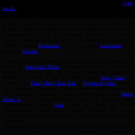
Pour connaître la programmation du 109 jusqu’en décembre,
c’est
par ici.
Une autre SMAC vient d’ouvrir sa saison de concerts, c’est le
Tremplin à Beaumont. Elle accueillait d’ailleurs le groupe Baltimore,
groupe qui était en residence toute la semaine dans la salle
beaumontoise et qu’on a évidemment rencontré. Le tremplin
consacre une bonne partie de sa prog à la scène locale avec jeudi 8
octobre, le groupe
Rivherside
et à venir, le groupe
Leopoldine
ou la
chanteuse
Gemma
.
Sinon voici quelques rendez-vous à ne pas manquer en Auvergne: la
tournée de
Jean-Louis Murat
commence ce vendredi 2 octobre au
théâtre d’Aurillac, l’Opéra de Vichy programme les Caprices de
Marianne, la coopé de mai à Clermont reçoit
John Cleary
ce
vendredi soir,
Ponny Pony Run Run
et
Hyphen Hyphen
demain.
Enfin, toujours à Clermont au Baraka, vous avez rendez vous ce soir
avec le groupe Ropoporose. Pour les amateurs de gros son,
Black
Bomb A
est ce soir à la Puce à l’oreille et dans un genre
diametralement opposé,
Irma
chante au Théâtre de Chatel
Guyon samedi 3 octobre. Enfin la semaine prochaine, Izia sera au
Centre culturel Valery Larbaud à Vichy, Thomas Fersen passera par
commentry,
et le groupe Alf and Half investira le bar Les Libellules à Clermont.
Enfin le 8 octobre, Oxmo Puccino investira le Sémaphore à