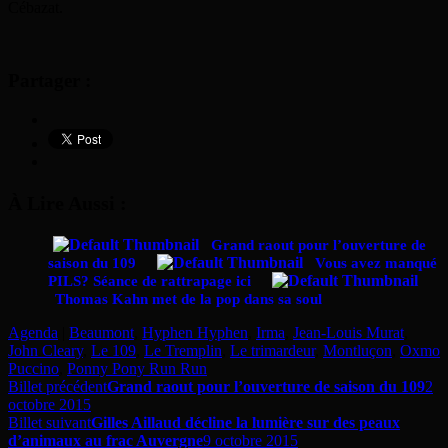
Cébazat.
Partager :
À Lire Aussi :
Grand raout pour l’ouverture de
saison du 109
Vous avez manqué
PILS? Séance de rattrapage ici
Thomas Kahn met de la pop dans sa soul
Agenda
|
Beaumont
,
Hyphen Hyphen
,
Irma
,
Jean-Louis Murat
,
John Cleary
,
Le 109
,
Le Tremplin
,
Le trimardeur
,
Montluçon
,
Oxmo
Puccino
,
Ponny Pony Run Run
Billet précédent
Grand raout pour l’ouverture de saison du 109
2
octobre 2015
Billet suivant
Gilles Aillaud décline la lumière sur des peaux
d’animaux au frac Auvergne
9 octobre 2015