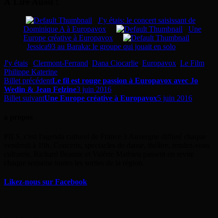
À Lire Aussi :
J’y étais: le concert saisissant de
Dominique A à Europavox
Une
Europe créative à Europavox
Jessica93 au Baraka: le groupe qui jouait en solo
J'y étais
|
Clermont-Ferrand
,
Dana Ciocarlie
,
Europavox
,
Le Film
,
Philippe Katerine
Billet précédent
Le fil est rouge passion à Europavox avec Jo
Wedin & Jean Felzine
3 juin 2016
Billet suivant
Une Europe créative à Europavox
5 juin 2016
a propos
PILS, c'est l'agenda culturel de France 3 Auvergne diffusé chaque
vendredi à 19h. Concerts, spectacles de danse, théâtre, rendez-vous
culturels, Richard Beaune et Valérie Mathieu passent en revue
chaque semaine toutes les sorties de la région.
Likez-nous sur Facebook