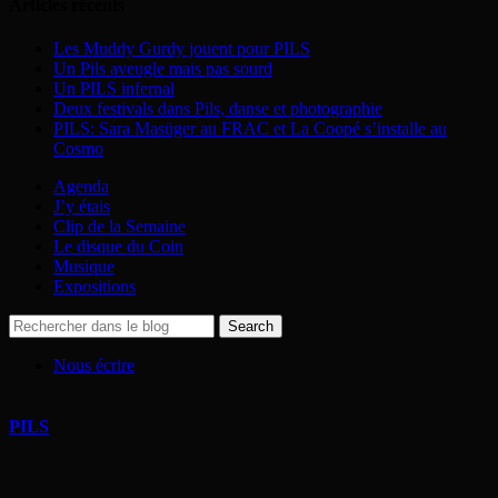
Articles récents
Les Muddy Gurdy jouent pour PILS
Un Pils aveugle mais pas sourd
Un PILS infernal
Deux festivals dans Pils, danse et photographie
PILS: Sara Masüger au FRAC et La Coopé s’installe au
Cosmo
Agenda
J’y étais
Clip de la Semaine
Le disque du Coin
Musique
Expositions
Nous écrire
PILS