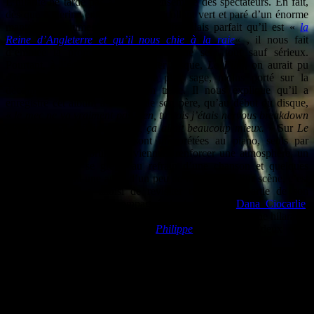
L’hilarité ne tarde pas à gagner l’ensemble des spectateurs. En fait,
dès que Katerine entre en scène en collant vert et paré d’un énorme
manteau de plumes, chantant d’un franglais parfait qu’il est «
la
Reine d’Angleterre et qu’il nous chie à la raie
« , il nous fait
d’emblée la promesse que le spectacle sera tout sauf sérieux.
Pourtant, à l’écoute de son dernier disque,
Le Film
, on aurait pu
s’imaginer un Philippe Katerine plus sage, moins porté sur la
déconne voire carrément clown triste. Il nous explique qu’il a
enregistré cet album à la mort de son père, qu’au début du disque,
«
le mec ne va vraiment pas bien, tu vois j’étais nervous breakdown
mais quand j’ai fini le disque, ça allait beaucoup mieux.
» Sur
Le
Film
, toutes les chansons sont interprétées au piano, seuls par
moment quelques bruitages viennent renforcer une atmosphère, un
chœur d’enfants se greffe au refrain d’une chanson et quelques
violons en parent une autre d’un peu de mélancolie. Sur scène, c’est
comme ça qu’il a choisi de revisiter une grosse partie de son
répertoire, seulement accompagné de la pianiste
Dana Ciocarlie
.
Dans son plus simple appareil,
Louxor J’adore
devient une hilarante
chanson à texte et la chanson
Philippe
un sketch à deux voix
interminable.