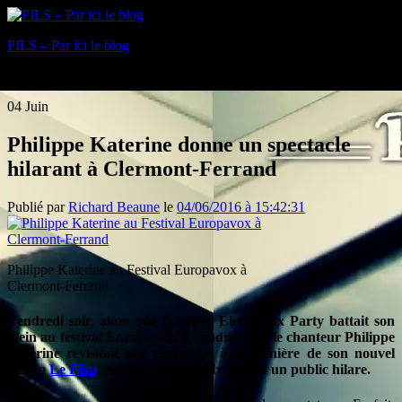
PILS – Par ici le blog
Blog
04
Juin
Philippe Katerine donne un spectacle
hilarant à Clermont-Ferrand
Publié par
Richard Beaune
le
04/06/2016 à 15:42:31
Philippe Katerine au Festival Europavox à
Clermont-Ferrand
Vendredi soir, alors que la soirée Electrovox Party battait son
plein au festival Europavox, à l’auditorium le chanteur Philippe
Katerine revisitait son répertoire à la manière de son nouvel
album
Le Film
, en mode piano-voix devant un public hilare.