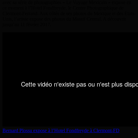
avec sa série de photographies « Le Voyage Mexicain » expose en
ce moment à l’Hotel Fondfreyde, le Centre Photographique de
Clermont-Ferrand. Aux côtés de ses photos du Mexique et des Etats-
Unis, l’artiste expose des photos du Massif Central. A découvrir
jusqu’au 11 février 2017.
Bernard Plossu expose à l’Hotel Fondfreyde à Clermont-FD