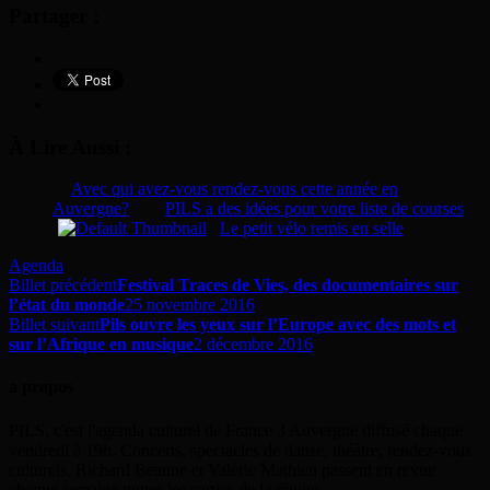
Partager :
À Lire Aussi :
Avec qui avez-vous rendez-vous cette année en
Auvergne?
PILS a des idées pour votre liste de courses
Le petit vélo remis en selle
Agenda
Billet précédent
Festival Traces de Vies, des documentaires sur
l’état du monde
25 novembre 2016
Billet suivant
Pils ouvre les yeux sur l’Europe avec des mots et
sur l’Afrique en musique
2 décembre 2016
a propos
PILS, c'est l'agenda culturel de France 3 Auvergne diffusé chaque
vendredi à 19h. Concerts, spectacles de danse, théâtre, rendez-vous
culturels, Richard Beaune et Valérie Mathieu passent en revue
chaque semaine toutes les sorties de la région.