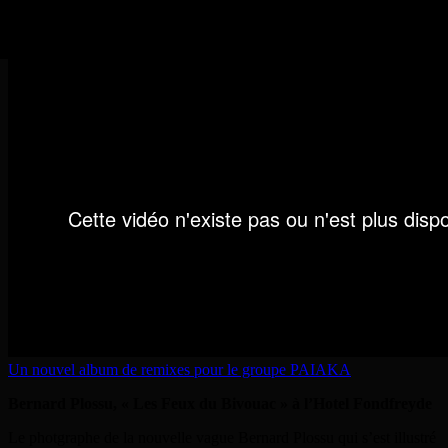
:
Dubmatix, Teldem Com’Unity, Ashkabad, Mahom, James Laffite,
The Dub Shepherds…
Un nouvel album de remixes pour le groupe PAIAKA
Bernard Plossu, « Les Feux du Bivouac » à l’Hotel Fondfreyde
Le photgraphe de la nouvelle vague Bernard Plossu qui s’est illustré