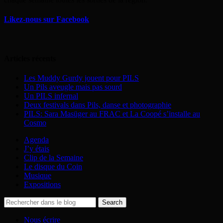
Likez-nous sur Facebook
Articles récents
Les Muddy Gurdy jouent pour PILS
Un Pils aveugle mais pas sourd
Un PILS infernal
Deux festivals dans Pils, danse et photographie
PILS: Sara Masüger au FRAC et La Coopé s’installe au
Cosmo
Agenda
J’y étais
Clip de la Semaine
Le disque du Coin
Musique
Expositions
Nous écrire