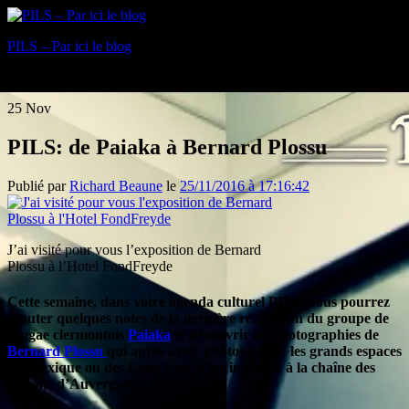
PILS – Par ici le blog
Blog
25
Nov
PILS: de Paiaka à Bernard Plossu
Publié par
Richard Beaune
le
25/11/2016 à 17:16:42
J’ai visité pour vous l’exposition de Bernard
Plossu à l’Hotel FondFreyde
Cette semaine, dans votre agenda culturel PILS, vous pourrez
écouter quelques notes de la dernière réalisation du groupe de
raggae clermontois
Paiaka
et découvrir les photographies de
Bernard Plossu
qui après avoir photographié les grands espaces
du Mexique ou des Etats Unis, s’est intéressé à la chaîne des
volcans d’Auvergne.