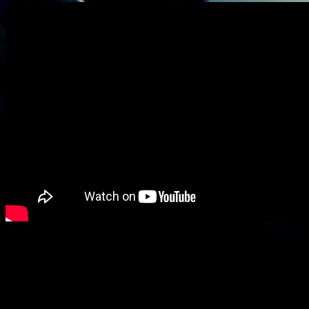
Paiaka, toujours vivant, de toutes façons
Le nouvel album remix de Païaka vient d’arriver. L’édition vinyle ne
devrait pas tarder à pointer son nez. Huit Titres tirés de « Alive
Anyway », leur dernière production en date, remixés par différents
producteurs de Dub et d’Electro français et internationaux