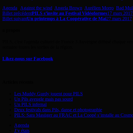
Agenda
|
Against the wind
,
Angela Brown
,
Aurélien Morro
,
Bad Mul
Billet précédent
PILS s’invite au Festival Vidéoformes
17 mars 2017
Billet suivant
Un printemps à La Coopérative de Mai
27 mars 2017
a propos
PILS, c'est l'agenda culturel de France 3 Auvergne diffusé chaque ven
semaine toutes les sorties de la région.
Likez-nous sur Facebook
Articles récents
Les Muddy Gurdy jouent pour PILS
Un Pils aveugle mais pas sourd
Un PILS infernal
Deux festivals dans Pils, danse et photographie
PILS: Sara Masüger au FRAC et La Coopé s’installe au Cosm
Agenda
J’y étais