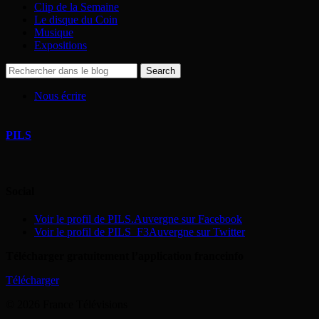
Clip de la Semaine
Le disque du Coin
Musique
Expositions
Nous écrire
PILS
Social
Voir le profil de PILS.Auvergne sur Facebook
Voir le profil de PILS_F3Auvergne sur Twitter
Télécharger gratuitement l’application franceinfo
Télécharger
© 2026 France Télévisions