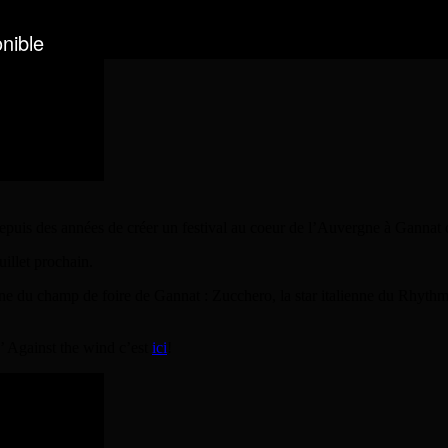
depuis des années de créer un festival au coeur de l’Auvergne à Gannat où
uillet prochain.
scène du champ de foire de Gannat : Zucchero, la star italienne du Rhythm
’ Against the wind c’est
ici
!