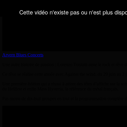
Arvern Blues Concerts
Une autre histoire de passion : Lorenzo Toniutti aime le rock et rêve 
Ce rêve se réalise cette année avec Against the wind, du 29 juin au 2 j
Une première édition qui a réussi à attirer des têtes d’affiche sur la 
du Hellfest et enfin Mass Hysteria, la référence du métal français.
Pas moins de dix-huit groupes en tout et la programmation complète d