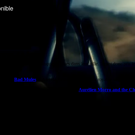
r trois passionnés en manque de blues dans leur ville. Ils ont donc pris le
avec les
Bad Mules
et
Angela Brown
, une voix incroyable venue de C
uivrée avec
Big James
et son trombone et
Aurélien Morro and the Ch