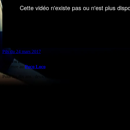
Pils du 24 mars 2017
Arvern Blues Concerts
fête ses dix ans. L’association a été créée pa
du genre au
Poco Loco
à Clermont-Ferrand.
Pour les dix ans : deux nuits exceptionnelles : la première le 24 mars 
La seconde le 25 avril, toujours au Poco Loco, une soirée funkie et c