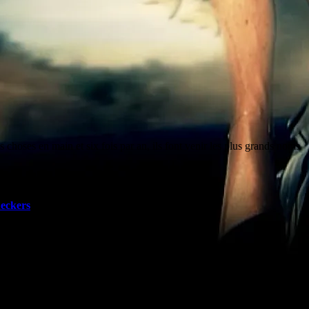
s choses en main et six fois par an, ils font venir les plus grands noms
hicago, rauque et exubérante.
eckers
au complet avec trompette et sax.