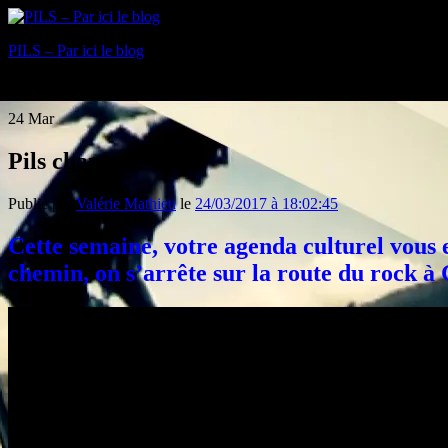
PILS – Par ici le blog
Blog
24
Mar
Pils chante le Blues
Publié par
Valérie Mathieu
le
24/03/2017 à 18:02:45
Cette semaine, votre agenda culturel vous
chemin, on s’arrête sur la route du rock à 