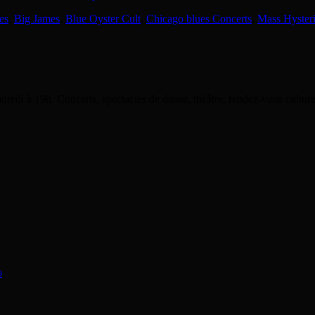
es
,
Big James
,
Blue Oyster Cult
,
Chicago blues Concerts
,
Mass Hyster
dredi à 19h. Concerts, spectacles de danse, théâtre, rendez-vous cultu
o