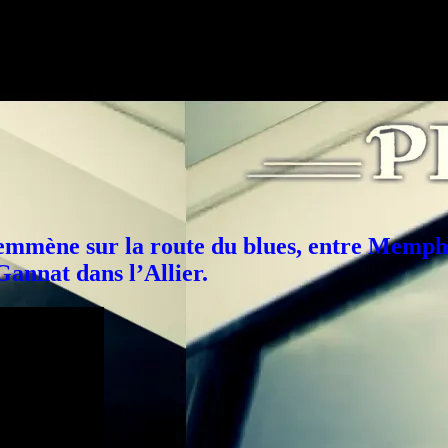
 emmène sur la route du blues, entre Memp
Gannat dans l’Allier.