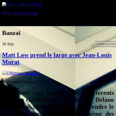
PILS – Par ici le blog
Blog
Banzaï
26
Sep
Matt Low prend le large avec Jean-Louis
Murat
©Morgane Imbeaud
Guitariste et bassiste pour différents
groupes clermontois comme The Delano
Orchestra, Matt Low vient de prendre le
large en composant pour lui-même des