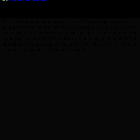
parvenir ses musiques, il lui écrirait des paroles. Et donc, il l’a fait.
Le résultat, c’est une poignée de chansons dont 4 se retrouvent
compilés dans ce premier EP. C’est
Blow
qui va servir de single à
PIAS, ( label qui héberge Murat, Baxter Dury ou Alain Chamfort…)
pour promouvoir sa nouvelle recrue.
Banzaï
, c’est une suite de corps
nacrés pétris de mélancolie, des chansons que le jeune homme a dû
composer tout en regardant naître ou mourir les petits bonheurs du
quotidien. Quelques-uns se préparent pour lui, c’est ce dont on
arrive à se persuader en écoutant ce disque.