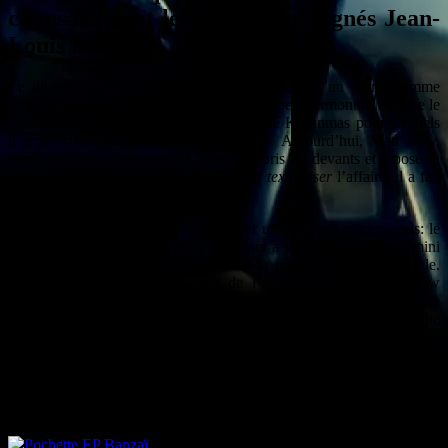
chansons dont les textes sont signés Jean-
Louis Murat.
Le disque du coin, cette semaine, c’est celui d’un jeune homme
qu’on connait forcément si on suit les groupes clermontois comme le
Delano Orchestra, Garciaphone ou encore Kissinmas pour lesquels
il grattait sur une basse ou une guitare. Aujourd’hui, Matt Low,
comme il a choisi de se faire appeler, a pris les devants et a posé sa
voix sur ses propres compositions. Pour
textualiser
l’affaire, il a fait
appel à Jean-Louis Murat.
La Coopérative de Mai vient de lancer un nouveau rendez-vous: le
showcase club. L’idée, c’est d’organiser à la Petite Coopé un mini
concert pour lancer un disque ou faire la promotion d’un spectacle.
Pour le premier showcase club de l’année, c’est un Matt Low
mutique et peut-être un peu bileux qui s’y est collé. D’autant que
dans l’audience s’est glissé celui qui a beaucoup poussé le jeune
homme à enregistrer ce satané disque intitulé
Banzaï,
disque qui a
visiblement reçu autant de soins que la plante homonyme en a
besoin pour survivre. Celui qui a écrit les textes des chansons qui
nous bercent alors à la Coopé, c’est Jean-Louis Murat. Les deux
artistes se sont rencontrés lors de l’enregistrement de
Babel
, dernier
album en date du plus sauvage des auvergnats.
Jean-Louis aurait dit à Mathieu de lui faire