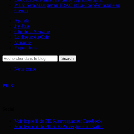
PILS: Sara Masüger au FRAC et La Coopé s’installe au
Cosmo
Agenda
J’y étais
Clip de la Semaine
Le disque du Coin
Musique
Expositions
Nous écrire
PILS
Social
Voir le profil de PILS.Auvergne sur Facebook
Voir le profil de PILS_F3Auvergne sur Twitter