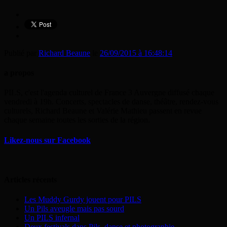
Publié par
Richard Beaune
le
26/09/2015 à 16:48:14
a propos
PILS, c'est l'agenda culturel de France 3 Auvergne diffusé chaque
vendredi à 19h. Concerts, spectacles de danse, théâtre, rendez-vous
culturels, Richard Beaune et Valérie Mathieu passent en revue
chaque semaine toutes les sorties de la région.
Likez-nous sur Facebook
Articles récents
Les Muddy Gurdy jouent pour PILS
Un Pils aveugle mais pas sourd
Un PILS infernal
Deux festivals dans Pils, danse et photographie