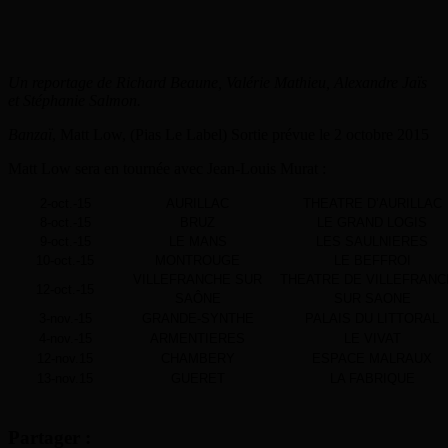
Un reportage de Richard Beaune, Valérie Mathieu, Alexandre Jaïs
et Stéphanie Salmon.
Banzaï
, Matt Low, (Pias Le Label) Sortie prévue le 2 octobre 2015
Matt Low sera en tournée avec Jean-Louis Murat :
2-oct.-15
AURILLAC
THEATRE D’AURILLAC
8-oct.-15
BRUZ
LE GRAND LOGIS
9-oct.-15
LE MANS
LES SAULNIERES
10-oct.-15
MONTROUGE
LE BEFFROI
VILLEFRANCHE SUR
THEATRE DE VILLEFRAN
12-oct.-15
SAÔNE
SUR SAONE
3-nov.-15
GRANDE-SYNTHE
PALAIS DU LITTORAL
4-nov.-15
ARMENTIERES
LE VIVAT
12-nov.15
CHAMBERY
ESPACE MALRAUX
13-nov.15
GUERET
LA FABRIQUE
Partager :