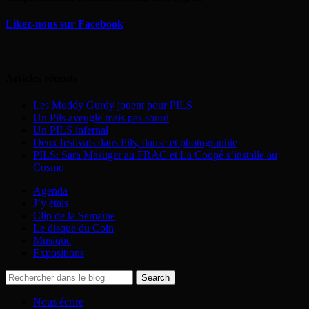
Likez-nous sur Facebook
Articles récents
Les Muddy Gurdy jouent pour PILS
Un Pils aveugle mais pas sourd
Un PILS infernal
Deux festivals dans Pils, danse et photographie
PILS: Sara Masüger au FRAC et La Coopé s’installe au
Cosmo
Agenda
J’y étais
Clip de la Semaine
Le disque du Coin
Musique
Expositions
Nous écrire