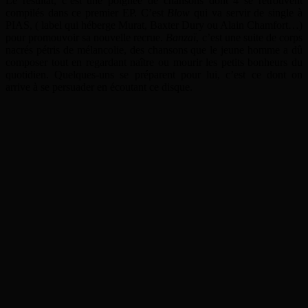
Le résultat, c’est une poignée de chansons dont 4 se retrouvent
compilés dans ce premier EP. C’est
Blow
qui va servir de single à
PIAS, ( label qui héberge Murat, Baxter Dury ou Alain Chamfort…)
pour promouvoir sa nouvelle recrue.
Banzaï
, c’est une suite de corps
nacrés pétris de mélancolie, des chansons que le jeune homme a dû
composer tout en regardant naître ou mourir les petits bonheurs du
quotidien. Quelques-uns se préparent pour lui, c’est ce dont on
arrive à se persuader en écoutant ce disque.