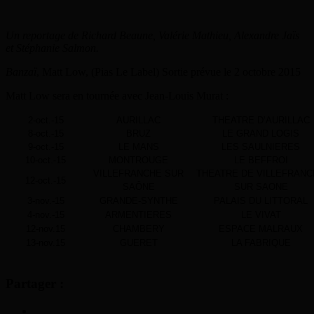
Un reportage de Richard Beaune, Valérie Mathieu, Alexandre Jaïs
et Stéphanie Salmon.
Banzaï
, Matt Low, (Pias Le Label) Sortie prévue le 2 octobre 2015
Matt Low sera en tournée avec Jean-Louis Murat :
2-oct.-15
AURILLAC
THEATRE D’AURILLAC
8-oct.-15
BRUZ
LE GRAND LOGIS
9-oct.-15
LE MANS
LES SAULNIERES
10-oct.-15
MONTROUGE
LE BEFFROI
VILLEFRANCHE SUR
THEATRE DE VILLEFRAN
12-oct.-15
SAÔNE
SUR SAONE
3-nov.-15
GRANDE-SYNTHE
PALAIS DU LITTORAL
4-nov.-15
ARMENTIERES
LE VIVAT
12-nov.15
CHAMBERY
ESPACE MALRAUX
13-nov.15
GUERET
LA FABRIQUE
Partager :