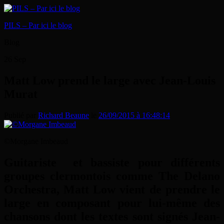
PILS – Par ici le blog
Blog
26
Sep
Matt Low prend le large avec Jean-Louis
Murat
Publié par
Richard Beaune
le
26/09/2015 à 16:48:14
©Morgane Imbeaud
Guitariste et bassiste pour différents
groupes clermontois comme The Delano
Orchestra, Matt Low vient de prendre le
large en composant pour lui-même des
chansons dont les textes sont signés Jean-