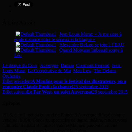
À Lire Aussi :
Jean-Louis Murat: « Je me situe à
égale distance entre le sérieux et la blague »
Alexandre Delano se jette à l’EAU
Quand Morgane Imbeaud songe à
Léo
Le disque du Coin
|
Auvergne
,
Banzaï
,
Clermont-Ferrand
,
Jean-
Louis Murat
,
La Coopérative de Mai
,
Matt Low
,
The Delano
Orchestra
Billet précédent
A Moulins pour le festival des illustrateurs, on a
rencontré Claude Ponti : la chance!
25 septembre 2015
Billet suivant
Le Far West, un sujet Auvergnat
29 septembre 2015
a propos
PILS, c'est l'agenda culturel de France 3 Auvergne diffusé chaque
vendredi à 19h. Concerts, spectacles de danse, théâtre, rendez-vous
culturels, Richard Beaune et Valérie Mathieu passent en revue
chaque semaine toutes les sorties de la région.