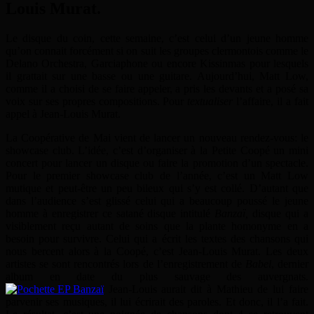
Louis Murat.
Le disque du coin, cette semaine, c’est celui d’un jeune homme
qu’on connait forcément si on suit les groupes clermontois comme le
Delano Orchestra, Garciaphone ou encore Kissinmas pour lesquels
il grattait sur une basse ou une guitare. Aujourd’hui, Matt Low,
comme il a choisi de se faire appeler, a pris les devants et a posé sa
voix sur ses propres compositions. Pour
textualiser
l’affaire, il a fait
appel à Jean-Louis Murat.
La Coopérative de Mai vient de lancer un nouveau rendez-vous: le
showcase club. L’idée, c’est d’organiser à la Petite Coopé un mini
concert pour lancer un disque ou faire la promotion d’un spectacle.
Pour le premier showcase club de l’année, c’est un Matt Low
mutique et peut-être un peu bileux qui s’y est collé. D’autant que
dans l’audience s’est glissé celui qui a beaucoup poussé le jeune
homme à enregistrer ce satané disque intitulé
Banzaï,
disque qui a
visiblement reçu autant de soins que la plante homonyme en a
besoin pour survivre. Celui qui a écrit les textes des chansons qui
nous bercent alors à la Coopé, c’est Jean-Louis Murat. Les deux
artistes se sont rencontrés lors de l’enregistrement de
Babel
, dernier
album en date du plus sauvage des auvergnats.
Jean-Louis aurait dit à Mathieu de lui faire
parvenir ses musiques, il lui écrirait des paroles. Et donc, il l’a fait.