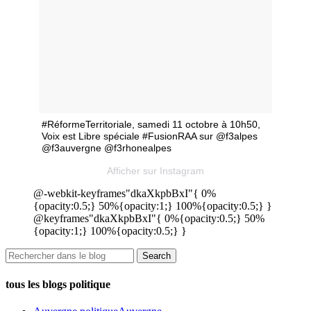
#RéformeTerritoriale, samedi 11 octobre à 10h50,
Voix est Libre spéciale #FusionRAA sur @f3alpes
@f3auvergne @f3rhonealpes
Afficher sur Instagram
@-webkit-keyframes"dkaXkpbBxI"{ 0%
{opacity:0.5;} 50%{opacity:1;} 100%{opacity:0.5;} }
@keyframes"dkaXkpbBxI"{ 0%{opacity:0.5;} 50%
{opacity:1;} 100%{opacity:0.5;} }
tous les blogs politique