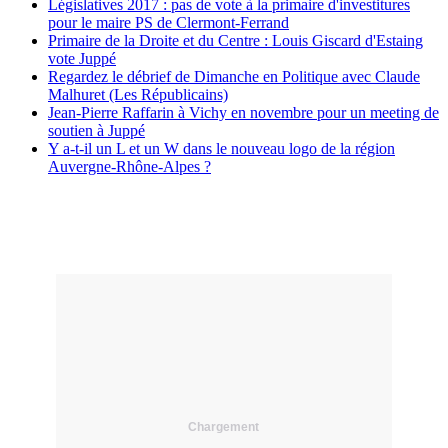
Législatives 2017 : pas de vote à la primaire d'investitures
pour le maire PS de Clermont-Ferrand
Primaire de la Droite et du Centre : Louis Giscard d'Estaing
vote Juppé
Regardez le débrief de Dimanche en Politique avec Claude
Malhuret (Les Républicains)
Jean-Pierre Raffarin à Vichy en novembre pour un meeting de
soutien à Juppé
Y a-t-il un L et un W dans le nouveau logo de la région
Auvergne-Rhône-Alpes ?
Chargement