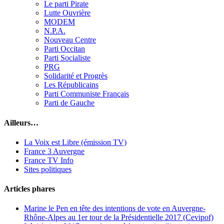
Le parti Pirate
Lutte Ouvrière
MODEM
N.P.A.
Nouveau Centre
Parti Occitan
Parti Socialiste
PRG
Solidarité et Progrès
Les Républicains
Parti Communiste Français
Parti de Gauche
Ailleurs…
La Voix est Libre (émission TV)
France 3 Auvergne
France TV Info
Sites politiques
Articles phares
Marine le Pen en tête des intentions de vote en Auvergne-
Rhône-Alpes au 1er tour de la Présidentielle 2017 (Cevipof)