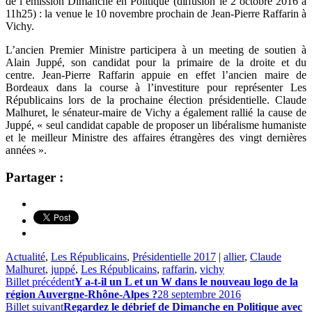
de l’émission Dimanche en Politique (diffusion le 2 octobre 2016 à
11h25) : la venue le 10 novembre prochain de Jean-Pierre Raffarin à
Vichy.
L’ancien Premier Ministre participera à un meeting de soutien à
Alain Juppé, son candidat pour la primaire de la droite et du
centre. Jean-Pierre Raffarin appuie en effet l’ancien maire de
Bordeaux dans la course à l’investiture pour représenter Les
Républicains lors de la prochaine élection présidentielle. Claude
Malhuret, le sénateur-maire de Vichy a également rallié la cause de
Juppé, « seul candidat capable de proposer un libéralisme humaniste
et le meilleur Ministre des affaires étrangères des vingt dernières
années ».
Partager :
Actualité
,
Les Républicains
,
Présidentielle 2017
|
allier
,
Claude
Malhuret
,
juppé
,
Les Républicains
,
raffarin
,
vichy
Billet précédent
Y a-t-il un L et un W dans le nouveau logo de la
région Auvergne-Rhône-Alpes ?
28 septembre 2016
Billet suivant
Regardez le débrief de Dimanche en Politique avec