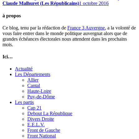
Claude Malhuret (Les Républicains)
1 octobre 2016
à propos
Ce blog, tenu par la rédaction de
France 3 Auvergne
, a la volonté de
vous faire entrer dans le monde politique auvergnat alors que de
grandes échéances électorales nous attendent dans les prochains
mois.
Ici…
Actualité
Les Départements
Allier
Cantal
Haute-Loire
Puy-de-Dôme
Les partis
Cap 21
Debout La République
Divers Droite
E.E.L.V.
Front de Gauche
Front National