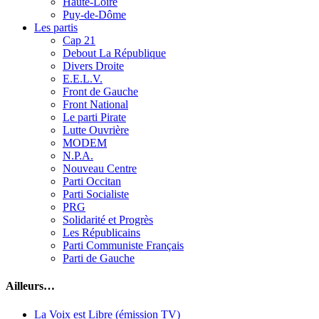
Haute-Loire
Puy-de-Dôme
Les partis
Cap 21
Debout La République
Divers Droite
E.E.L.V.
Front de Gauche
Front National
Le parti Pirate
Lutte Ouvrière
MODEM
N.P.A.
Nouveau Centre
Parti Occitan
Parti Socialiste
PRG
Solidarité et Progrès
Les Républicains
Parti Communiste Français
Parti de Gauche
Ailleurs…
La Voix est Libre (émission TV)