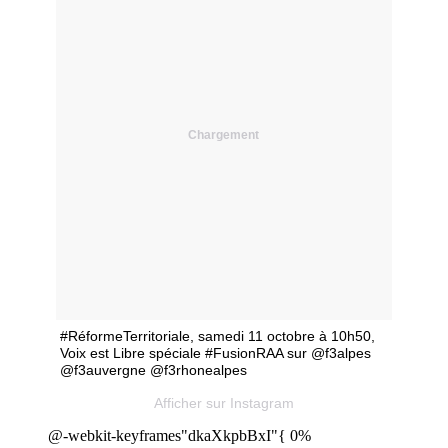
Chargement
#RéformeTerritoriale, samedi 11 octobre à 10h50,
Voix est Libre spéciale #FusionRAA sur @f3alpes
@f3auvergne @f3rhonealpes
Afficher sur Instagram
@-webkit-keyframes"dkaXkpbBxI"{ 0%