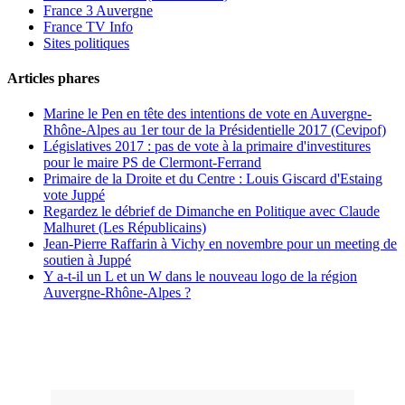
France 3 Auvergne
France TV Info
Sites politiques
Articles phares
Marine le Pen en tête des intentions de vote en Auvergne-
Rhône-Alpes au 1er tour de la Présidentielle 2017 (Cevipof)
Législatives 2017 : pas de vote à la primaire d'investitures
pour le maire PS de Clermont-Ferrand
Primaire de la Droite et du Centre : Louis Giscard d'Estaing
vote Juppé
Regardez le débrief de Dimanche en Politique avec Claude
Malhuret (Les Républicains)
Jean-Pierre Raffarin à Vichy en novembre pour un meeting de
soutien à Juppé
Y a-t-il un L et un W dans le nouveau logo de la région
Auvergne-Rhône-Alpes ?