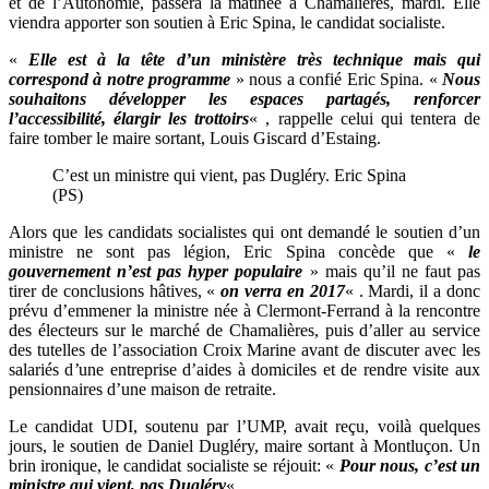
et de l’Autonomie, passera la matinée à Chamalières, mardi. Elle
viendra apporter son soutien à Eric Spina, le candidat socialiste.
«
Elle est à la tête d’un ministère très technique mais qui
correspond à notre programme
» nous a confié Eric Spina. «
Nous
souhaitons développer les espaces partagés, renforcer
l’accessibilité, élargir les trottoirs
« , rappelle celui qui tentera de
faire tomber le maire sortant, Louis Giscard d’Estaing.
C’est un ministre qui vient, pas Dugléry. Eric Spina
(PS)
Alors que les candidats socialistes qui ont demandé le soutien d’un
ministre ne sont pas légion, Eric Spina concède que «
le
gouvernement n’est pas hyper populaire
» mais qu’il ne faut pas
tirer de conclusions hâtives, «
on verra en 2017
« . Mardi, il a donc
prévu d’emmener la ministre née à Clermont-Ferrand à la rencontre
des électeurs sur le marché de Chamalières, puis d’aller au service
des tutelles de l’association Croix Marine avant de discuter avec les
salariés d’une entreprise d’aides à domiciles et de rendre visite aux
pensionnaires d’une maison de retraite.
Le candidat UDI, soutenu par l’UMP, avait reçu, voilà quelques
jours, le soutien de Daniel Dugléry, maire sortant à Montluçon. Un
brin ironique, le candidat socialiste se réjouit: «
Pour nous, c’est un
ministre qui vient, pas Dugléry
« .