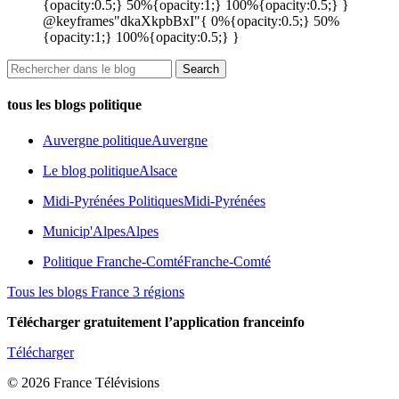
{opacity:0.5;} 50%{opacity:1;} 100%{opacity:0.5;} }
@keyframes"dkaXkpbBxI"{ 0%{opacity:0.5;} 50%
{opacity:1;} 100%{opacity:0.5;} }
tous les blogs politique
Auvergne politique
Auvergne
Le blog politique
Alsace
Midi-Pyrénées Politiques
Midi-Pyrénées
Municip'Alpes
Alpes
Politique Franche-Comté
Franche-Comté
Tous les blogs France 3 régions
Télécharger gratuitement l’application franceinfo
Télécharger
© 2026 France Télévisions