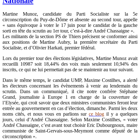
Nationale
Martine Munoz, candidate du Parti Socialiste sur la 5e
circonscription du Puy-de-Dôme et absente au second tour, appelle
« sans équivoque à voter le 17 juin pour le candidat de la gauche
sorti en tête du scrutin au 1er tour, c’est-à-dire André Chassaigne ».
Les militants de la section PS de Thiers précisent se conformer ainsi
aux positions de Martine Aubry, la première secrétaire du Parti
Socialiste, et d’Olivier Harkati, premier fédéral.
Lors du premier tour des élections législatives, Martine Munoz avait
recueilli 10987 soit 18,44% des voix mais seulement 10,94% des
inscrits, ce qui ne lui permettait pas de se maintenir au tour suivant.
Dans le même temps, le candidat UMP, Maxime Costilhes, a alerté
les électeurs concernant les évènements à venir au lendemain du
scrutin. Dans un communiqué, il cite notre confrère Stéphane
Grand, journaliste à Europe 1 en charge de la couverture de
l’Elysée, qui croit savoir que deux ministres communistes feront leur
entrée au gouvernement en cas d’élection, dimanche. Parmi les deux
noms cités, et nous vous en parlions sur
ce blog
il y a quelques
jours, celui d’André Chassaigne. Selon Maxime Costilhes, « voter
André Chassaigne, c’est avant tout choisir Eric Dubourgnoux, maire
communiste de Saint-Gervais-sous-Meymont comme député de la
circonscription ».