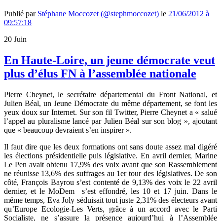
Publié par
Stéphane Moccozet (@stephmoccozet)
le
21/06/2012 à
09:57:18
20
Juin
En Haute-Loire, un jeune démocrate veut
plus d’élus FN à l’assemblée nationale
Pierre Cheynet, le secrétaire départemental du Front National, et
Julien Béal, un Jeune Démocrate du même département, se font les
yeux doux sur Internet. Sur son fil Twitter, Pierre Cheynet a « salué
l’appel au pluralisme lancé par Julien Béal sur son blog », ajoutant
que « beaucoup devraient s’en inspirer ».
Il faut dire que les deux formations ont sans doute assez mal digéré
les élections présidentielle puis législative. En avril dernier, Marine
Le Pen avait obtenu 17,9% des voix avant que son Rassemblement
ne réunisse 13,6% des suffrages au 1er tour des législatives. De son
côté, François Bayrou s’est contenté de 9,13% des voix le 22 avril
dernier, et le MoDem s’est effondré, les 10 et 17 juin. Dans le
même temps, Eva Joly séduisait tout juste 2,31% des électeurs avant
qu’Europe Ecologie-Les Verts, grâce à un accord avec le Parti
Socialiste, ne s’assure la présence aujourd’hui à l’Assemblée