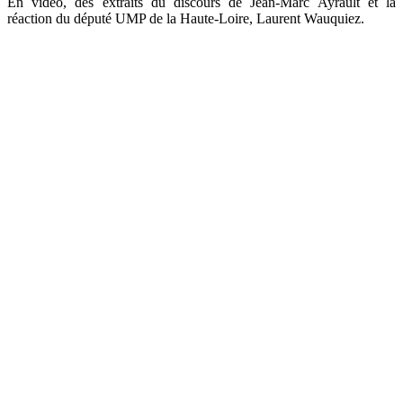
En vidéo, des extraits du discours de Jean-Marc Ayrault et la
réaction du député UMP de la Haute-Loire, Laurent Wauquiez.