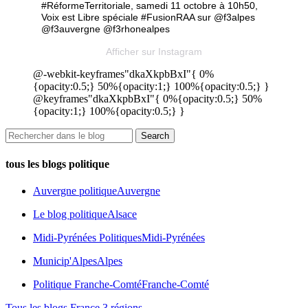
#RéformeTerritoriale, samedi 11 octobre à 10h50,
Voix est Libre spéciale #FusionRAA sur @f3alpes
@f3auvergne @f3rhonealpes
Afficher sur Instagram
@-webkit-keyframes"dkaXkpbBxI"{ 0%
{opacity:0.5;} 50%{opacity:1;} 100%{opacity:0.5;} }
@keyframes"dkaXkpbBxI"{ 0%{opacity:0.5;} 50%
{opacity:1;} 100%{opacity:0.5;} }
tous les blogs politique
Auvergne politique
Auvergne
Le blog politique
Alsace
Midi-Pyrénées Politiques
Midi-Pyrénées
Municip'Alpes
Alpes
Politique Franche-Comté
Franche-Comté
Tous les blogs France 3 régions