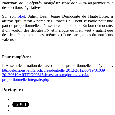
Nationale de 17 députés, malgré un score de 5,46% au premier tour
des élections législatives.
Sur son
blog
,
Julien Béal, Jeune Démocrate de Haute-Loire, a
affirmé qu’il ferait « partie des Français qui vont se battre pour une
part de proportionnelle à l’assemblée nationale ». En bon démocrate,
il dit vouloir des députés FN et il ajoute qu’il en veut « autant que
des députés communistes, même si (il) ne partage pas du tout leurs
valeurs ».
Pour compléter :
L’Assemblée nationale avec une proportionnelle intégrale :
http://elections.lefigaro.fr/presidentielle-2012/2012/06/19/01039-
20120619ARTFIG00615-le-ps-sans-majorite-avec-la-
proportionnelle-integrale.php
Partager :