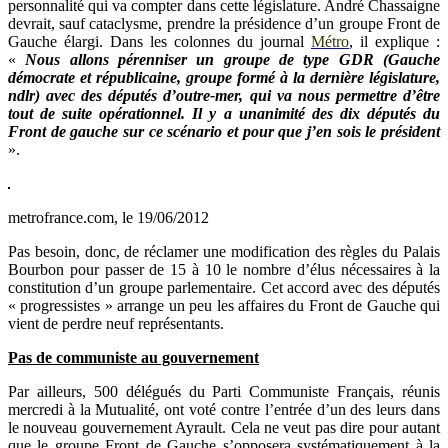
personnalité qui va compter dans cette législature. André Chassaigne
devrait, sauf cataclysme, prendre la présidence d’un groupe Front de
Gauche élargi. Dans les colonnes du journal
Métro
, il explique :
«
Nous allons pérenniser un groupe de type GDR (Gauche
démocrate et républicaine, groupe formé à la dernière législature,
ndlr) avec des députés d’outre-mer, qui va nous permettre d’être
tout de suite opérationnel. Il y a unanimité des dix députés du
Front de gauche sur ce scénario et pour que j’en sois le président
».
metrofrance.com, le 19/06/2012
Pas besoin, donc, de réclamer une modification des règles du Palais
Bourbon pour passer de 15 à 10 le nombre d’élus nécessaires à la
constitution d’un groupe parlementaire. Cet accord avec des députés
« progressistes » arrange un peu les affaires du Front de Gauche qui
vient de perdre neuf représentants.
Pas de communiste au gouvernement
Par ailleurs, 500 délégués du Parti Communiste Français, réunis
mercredi à la Mutualité, ont voté contre l’entrée d’un des leurs dans
le nouveau gouvernement Ayrault. Cela ne veut pas dire pour autant
que le groupe Front de Gauche s’opposera systématiquement à la