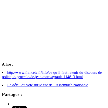
A lire :
http://www.francetv.fr/info/ce-qu-il-faut-retenir-du-discours-de-
politique-generale-de-jean-marc-ayrault_114813.html
Le détail du vote sur le site de l’Assemblée Nationale
Partager :