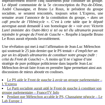
impérativement trouver cinq ralliements pour constituer un groupe.
Le député communiste de la 5e circonscription du Puy-de-Dôme,
André Chassaigne, et Bruno Le Roux, le président du groupe
socialiste, se seraient rencontrés, toujours selon L’Express, une
semaine avant l’annonce de la constitution du groupe, «
dans un
café proche de l’Hémicycle
». C’est à cette table que le député
auvergnat aurait demandé à son homologue de «
voir avec Victorin
Lurel (ministre des Outre-Mer) si tel ou tel élu ultramarin pouvait
rejoindre le groupe du Front de Gauche
». Requête à laquelle Bruno
Le Roux aurait répondu favorablement.
Une révélation qui met à mal l’affirmation de Jean-Luc Mélenchon
qui soutenait le 25 juin dernier que le PS tentait «
d’empêcher un
par un les députés ultramarins de constituer notre groupe (ndlr :
celui du Front de Gauche)
». A moins qu’il ne s’agisse d’une
stratégie de pure politique politicienne dans laquelle Jean-Luc
Mélenchon devait faire écran en première ligne permettant ainsi aux
discussions de mieux aboutir en coulisses.
Le PS aide le Front de gauche à avoir un groupe parlementaire –
L’Express
Le Parti socialiste aurait aidé le Front de gauche à constituer son
groupe parlementaire – FranceTV Info
Pendant que Mélenchon accable le PS, Chassaigne négocie – Le
Lab Europe 1