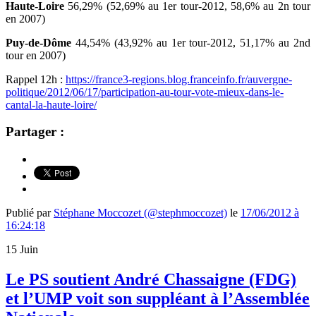
Haute-Loire
56,29% (52,69% au 1er tour-2012, 58,6% au 2n tour
en 2007)
Puy-de-Dôme
44,54% (43,92% au 1er tour-2012, 51,17% au 2nd
tour en 2007)
Rappel 12h :
https://france3-regions.blog.franceinfo.fr/auvergne-
politique/2012/06/17/participation-au-tour-vote-mieux-dans-le-
cantal-la-haute-loire/
Partager :
Publié par
Stéphane Moccozet (@stephmoccozet)
le
17/06/2012 à
16:24:18
15
Juin
Le PS soutient André Chassaigne (FDG)
et l’UMP voit son suppléant à l’Assemblée