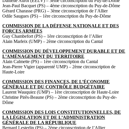
Danielle Auroi (EELV) – 3ème circonscription du Puy-de-Dôme
Jean-Paul Bacquet (PS) – 4ème circonscription du Puy-de-Dôme
Gérard Charasse (PRG) – 3ème circonscription de l’Allier
Odile Saugues (PS) – 1ère circonscription du Puy-de-Dôme
COMMISSION DE LA DÉFENSE NATIONALE ET DES
FORCES ARMÉES
Guy Chambefort (PS) – 1ère circonscription de l’Allier
Alain Marleix (UMP) – 2ème circonscription du Cantal
COMMISSION DU DÉVELOPPEMENT DURABLE ET DE
L’AMÉNAGEMENT DU TERRITOIRE
Alain Calmette (PS) – 1ère circonscription du Cantal
Jean-Pierre Vigier (apparenté UMP) – 2ème circonscription de
Haute-Loire
COMMISSION DES FINANCES, DE L’ÉCONOMIE
GÉNÉRALE ET DU CONTRÔLE BUDGÉTAIRE
Laurent Wauquiez (UMP) – 1ère circonscription de Haute-Loire
Christine Pirès-Beaune (PS) – 2ème circonscription du Puy-de-
Dôme
COMMISSION DES LOIS CONSTITUTIONNELLES, DE
LA LÉGISLATION ET DE L’ADMINISTRATION
GÉNÉRALE DE LA RÉPUBLIQUE
Bernard Lesterlin (PS) – 2ème circonscription de l’Allier