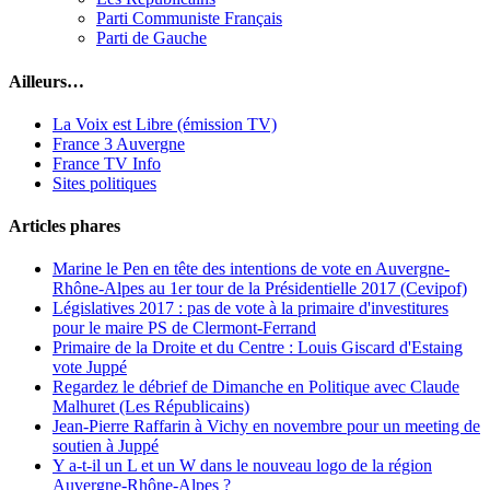
Parti Communiste Français
Parti de Gauche
Ailleurs…
La Voix est Libre (émission TV)
France 3 Auvergne
France TV Info
Sites politiques
Articles phares
Marine le Pen en tête des intentions de vote en Auvergne-
Rhône-Alpes au 1er tour de la Présidentielle 2017 (Cevipof)
Législatives 2017 : pas de vote à la primaire d'investitures
pour le maire PS de Clermont-Ferrand
Primaire de la Droite et du Centre : Louis Giscard d'Estaing
vote Juppé
Regardez le débrief de Dimanche en Politique avec Claude
Malhuret (Les Républicains)
Jean-Pierre Raffarin à Vichy en novembre pour un meeting de
soutien à Juppé
Y a-t-il un L et un W dans le nouveau logo de la région
Auvergne-Rhône-Alpes ?