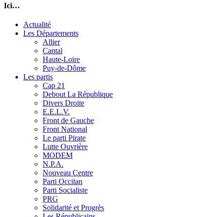
Ici…
Actualité
Les Départements
Allier
Cantal
Haute-Loire
Puy-de-Dôme
Les partis
Cap 21
Debout La République
Divers Droite
E.E.L.V.
Front de Gauche
Front National
Le parti Pirate
Lutte Ouvrière
MODEM
N.P.A.
Nouveau Centre
Parti Occitan
Parti Socialiste
PRG
Solidarité et Progrès
Les Républicains