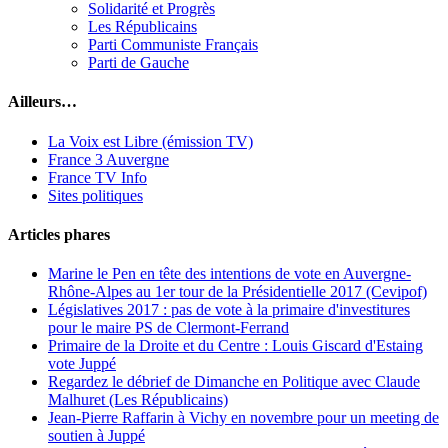
Solidarité et Progrès
Les Républicains
Parti Communiste Français
Parti de Gauche
Ailleurs…
La Voix est Libre (émission TV)
France 3 Auvergne
France TV Info
Sites politiques
Articles phares
Marine le Pen en tête des intentions de vote en Auvergne-
Rhône-Alpes au 1er tour de la Présidentielle 2017 (Cevipof)
Législatives 2017 : pas de vote à la primaire d'investitures
pour le maire PS de Clermont-Ferrand
Primaire de la Droite et du Centre : Louis Giscard d'Estaing
vote Juppé
Regardez le débrief de Dimanche en Politique avec Claude
Malhuret (Les Républicains)
Jean-Pierre Raffarin à Vichy en novembre pour un meeting de
soutien à Juppé