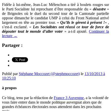
Fidèle à lui-même, Jean-Luc Mélenchon a tiré à boulets rouges sur
le Parti Socialiste lui reprochant d’être responsable du «
désastre
»
de Brignoles où le duel du second tour de la Cantonale partielle
oppose dimanche le candidat UMP à celui du Front National arrivé
largement en tête au premier tour. «
Qu’ils le gèrent à présent !
« ,
s’est-il exclamé. «
Les Socialistes ont réussi ce tour de force de
dégouter tout le monde d’aller voter
» a-t-il ajouté.
Continuer la
lecture
→
Partager :
Publié par
Stéphane Moccozet (@stephmoccozet)
le
13/10/2013 à
10:25:10
à propos
Ce blog, tenu par la rédaction de
France 3 Auvergne
, a la volonté de
vous faire entrer dans le monde politique auvergnat alors que de
grandes échéances électorales nous attendent dans les prochains