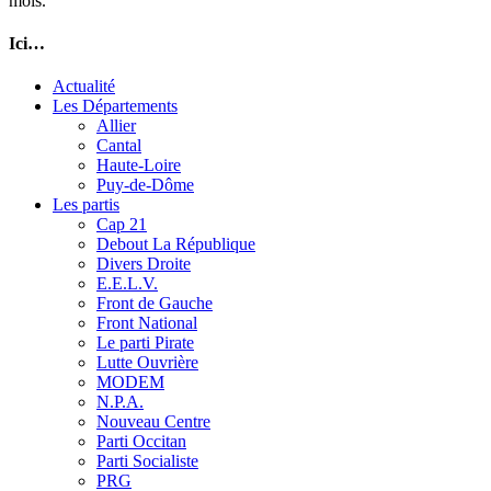
mois.
Ici…
Actualité
Les Départements
Allier
Cantal
Haute-Loire
Puy-de-Dôme
Les partis
Cap 21
Debout La République
Divers Droite
E.E.L.V.
Front de Gauche
Front National
Le parti Pirate
Lutte Ouvrière
MODEM
N.P.A.
Nouveau Centre
Parti Occitan
Parti Socialiste
PRG