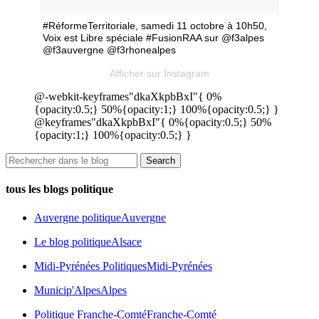
#RéformeTerritoriale, samedi 11 octobre à 10h50,
Voix est Libre spéciale #FusionRAA sur @f3alpes
@f3auvergne @f3rhonealpes
Afficher sur Instagram
@-webkit-keyframes"dkaXkpbBxI"{ 0%
{opacity:0.5;} 50%{opacity:1;} 100%{opacity:0.5;} }
@keyframes"dkaXkpbBxI"{ 0%{opacity:0.5;} 50%
{opacity:1;} 100%{opacity:0.5;} }
tous les blogs politique
Auvergne politique
Auvergne
Le blog politique
Alsace
Midi-Pyrénées Politiques
Midi-Pyrénées
Municip'Alpes
Alpes
Politique Franche-Comté
Franche-Comté