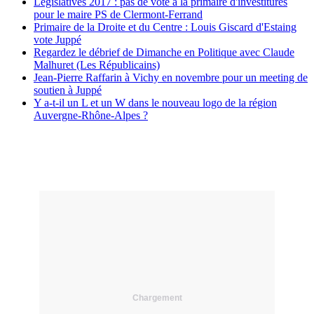
Législatives 2017 : pas de vote à la primaire d'investitures
pour le maire PS de Clermont-Ferrand
Primaire de la Droite et du Centre : Louis Giscard d'Estaing
vote Juppé
Regardez le débrief de Dimanche en Politique avec Claude
Malhuret (Les Républicains)
Jean-Pierre Raffarin à Vichy en novembre pour un meeting de
soutien à Juppé
Y a-t-il un L et un W dans le nouveau logo de la région
Auvergne-Rhône-Alpes ?
Chargement