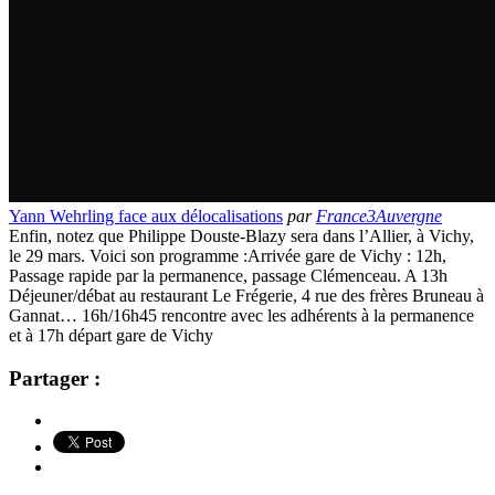
Yann Wehrling face aux délocalisations
par
France3Auvergne
Enfin, notez que Philippe Douste-Blazy sera dans l’Allier, à Vichy,
le 29 mars. Voici son programme :Arrivée gare de Vichy : 12h,
Passage rapide par la permanence, passage Clémenceau. A 13h
Déjeuner/débat au restaurant Le Frégerie, 4 rue des frères Bruneau à
Gannat… 16h/16h45 rencontre avec les adhérents à la permanence
et à 17h départ gare de Vichy
Partager :