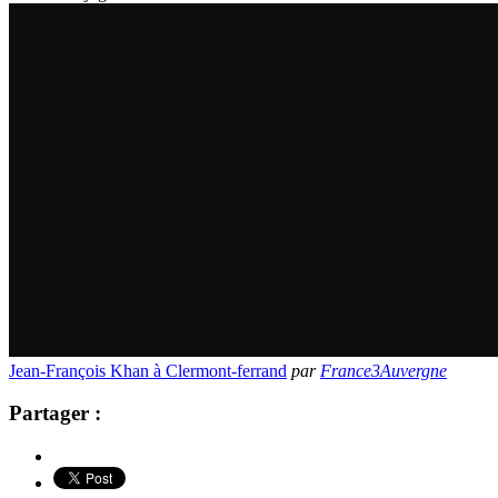
Jean-François Khan à Clermont-ferrand
par
France3Auvergne
Partager :