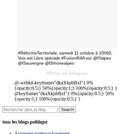
#RéformeTerritoriale, samedi 11 octobre à 10h50,
Voix est Libre spéciale #FusionRAA sur @f3alpes
@f3auvergne @f3rhonealpes
Afficher sur Instagram
@-webkit-keyframes"dkaXkpbBxI"{ 0%
{opacity:0.5;} 50%{opacity:1;} 100%{opacity:0.5;} }
@keyframes"dkaXkpbBxI"{ 0%{opacity:0.5;} 50%
{opacity:1;} 100%{opacity:0.5;} }
tous les blogs politique
Auvergne politique
Auvergne