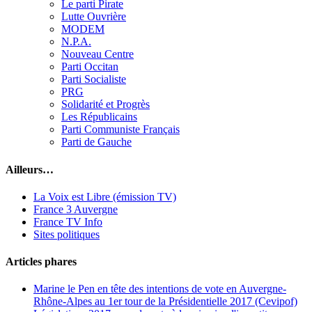
Le parti Pirate
Lutte Ouvrière
MODEM
N.P.A.
Nouveau Centre
Parti Occitan
Parti Socialiste
PRG
Solidarité et Progrès
Les Républicains
Parti Communiste Français
Parti de Gauche
Ailleurs…
La Voix est Libre (émission TV)
France 3 Auvergne
France TV Info
Sites politiques
Articles phares
Marine le Pen en tête des intentions de vote en Auvergne-
Rhône-Alpes au 1er tour de la Présidentielle 2017 (Cevipof)