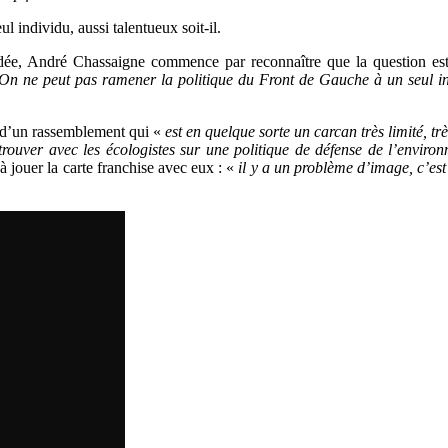
 individu, aussi talentueux soit-il.
idée, André Chassaigne commence par reconnaître que la question est
On ne peut pas ramener la politique du Front de Gauche à un seul indi
 d’un rassemblement qui «
est en quelque sorte un carcan très limité, tr
trouver avec les écologistes sur une politique de défense de l’enviro
à jouer la carte franchise avec eux : «
il y a un problème d’image, c’est