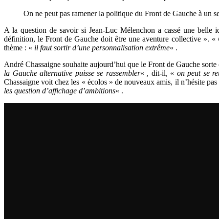
On ne peut pas ramener la politique du Front de Gauche à un seul
A la question de savoir si Jean-Luc Mélenchon a cassé une belle 
définition, le Front de Gauche doit être une aventure collective ». «
thème : «
il faut sortir d’une personnalisation extrême
« .
André Chassaigne souhaite aujourd’hui que le Front de Gauche sorte
la Gauche alternative puisse se rassembler
« , dit-il, «
on peut se re
Chassaigne voit chez les « écolos » de nouveaux amis, il n’hésite pas 
les question d’affichage d’ambitions
« .