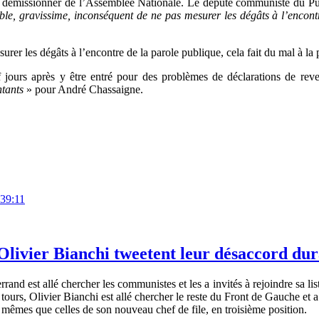
démissionner de l’Assemblée Nationale. Le député communiste du Puy
le, gravissime, inconséquent de ne pas mesurer les dégâts à l’encontre
er les dégâts à l’encontre de la parole publique, cela fait du mal à la p
 jours après y être entré pour des problèmes de déclarations de re
ntants
» pour André Chassaigne.
:39:11
Olivier Bianchi tweetent leur désaccord dur
rand est allé chercher les communistes et les a invités à rejoindre sa lis
x tours, Olivier Bianchi est allé chercher le reste du Front de Gauche et
es mêmes que celles de son nouveau chef de file, en troisième position.