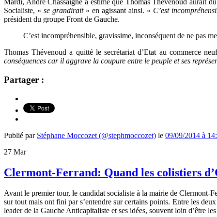
Mardi, André Chassaigne a estimé que Thomas Thévenoud aurait dû 
Socialiste, «
se grandirait
» en agissant ainsi. «
C’est incompréhensib
président du groupe Front de Gauche.
C’est incompréhensible, gravissime, inconséquent de ne pas mesur
Thomas Thévenoud a quitté le secrétariat d’Etat au commerce neuf
conséquences car il aggrave la coupure entre le peuple et ses représe
Partager :
Publié par
Stéphane Moccozet (@stephmoccozet)
le
09/09/2014 à 14
27
Mar
Clermont-Ferrand: Quand les colistiers d’
Avant le premier tour, le candidat socialiste à la mairie de Clermont-Fer
sur tout mais ont fini par s’entendre sur certains points. Entre les deu
leader de la Gauche Anticapitaliste et ses idées, souvent loin d’être l