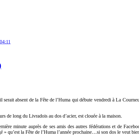
:04:11
)
il serait absent de la Fête de l’Huma qui débute vendredi à La Courn
eurs de long du Livradois au dos d’acier, est clouée à la maison.
nière minute auprès de ses amis des autres fédérations et de Faceboo
ligé » qu’est la Fête de l’Huma l’année prochaine…si son dos le veut bi