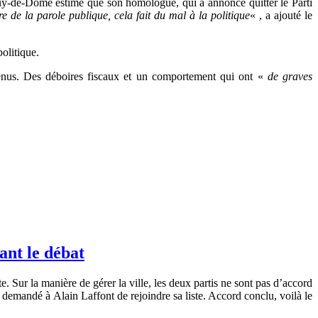
-de-Dôme estime que son homologue, qui a annoncé quitter le Parti
 de la parole publique, cela fait du mal à la politique
« , a ajouté le
olitique.
venus. Des déboires fiscaux et un comportement qui ont «
de graves
ant le débat
te. Sur la manière de gérer la ville, les deux partis ne sont pas d’accord
 a demandé à Alain Laffont de rejoindre sa liste. Accord conclu, voilà le