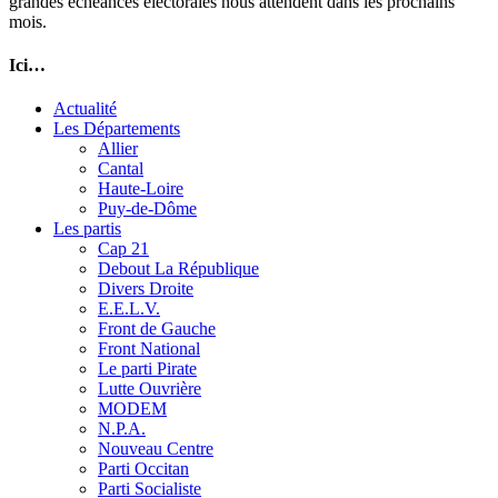
grandes échéances électorales nous attendent dans les prochains
mois.
Ici…
Actualité
Les Départements
Allier
Cantal
Haute-Loire
Puy-de-Dôme
Les partis
Cap 21
Debout La République
Divers Droite
E.E.L.V.
Front de Gauche
Front National
Le parti Pirate
Lutte Ouvrière
MODEM
N.P.A.
Nouveau Centre
Parti Occitan
Parti Socialiste