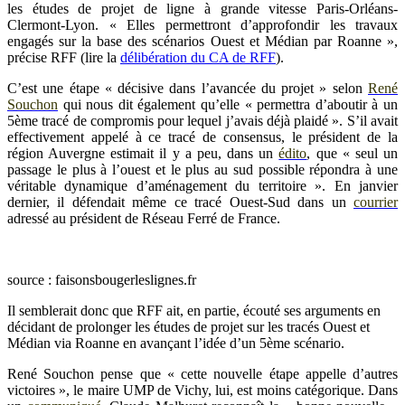
les études de projet de ligne à grande vitesse Paris-Orléans-
Clermont-Lyon. « Elles permettront d’approfondir les travaux
engagés sur la base des scénarios Ouest et Médian par Roanne »,
précise RFF (lire la
délibération du CA de RFF
).
C’est une étape « décisive dans l’avancée du projet » selon
René
Souchon
qui nous dit également qu’elle « permettra d’aboutir à un
5ème tracé de compromis pour lequel j’avais déjà plaidé ». S’il avait
effectivement appelé à ce tracé de consensus, le président de la
région Auvergne estimait il y a peu, dans un
édito
, que « seul un
passage le plus à l’ouest et le plus au sud possible répondra à une
véritable dynamique d’aménagement du territoire ». En janvier
dernier, il défendait même ce tracé Ouest-Sud dans un
courrier
adressé au président de Réseau Ferré de France.
source : faisonsbougerleslignes.fr
Il semblerait donc que RFF ait, en partie, écouté ses arguments en
décidant de prolonger les études de projet sur les tracés Ouest et
Médian via Roanne en avançant l’idée d’un 5ème scénario.
René Souchon pense que « cette nouvelle étape appelle d’autres
victoires », le maire UMP de Vichy, lui, est moins catégorique. Dans