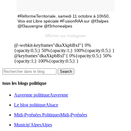
#RéformeTerritoriale, samedi 11 octobre à 10h50,
Voix est Libre spéciale #FusionRAA sur @f3alpes
@f3auvergne @f3rhonealpes
Afficher sur Instagram
@-webkit-keyframes"dkaXkpbBxI"{ 0%
{opacity:0.5;} 50%{opacity:1;} 100%{opacity:0.5;} }
@keyframes"dkaXkpbBxI"{ 0%{opacity:0.5;} 50%
{opacity:1;} 100%{opacity:0.5;} }
tous les blogs politique
Auvergne politique
Auvergne
Le blog politique
Alsace
Midi-Pyrénées Politiques
Midi-Pyrénées
Municip'Alpes
Alpes