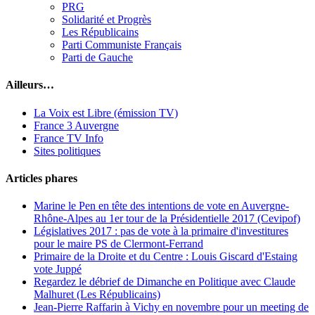
PRG
Solidarité et Progrès
Les Républicains
Parti Communiste Français
Parti de Gauche
Ailleurs…
La Voix est Libre (émission TV)
France 3 Auvergne
France TV Info
Sites politiques
Articles phares
Marine le Pen en tête des intentions de vote en Auvergne-
Rhône-Alpes au 1er tour de la Présidentielle 2017 (Cevipof)
Législatives 2017 : pas de vote à la primaire d'investitures
pour le maire PS de Clermont-Ferrand
Primaire de la Droite et du Centre : Louis Giscard d'Estaing
vote Juppé
Regardez le débrief de Dimanche en Politique avec Claude
Malhuret (Les Républicains)
Jean-Pierre Raffarin à Vichy en novembre pour un meeting de