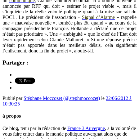
un
communiqué
, Claude Malhuret reconnaît la « bonne nouvelle »
annoncée par RFF qui doit « estimer le projet viable », mais il
s’inquiète de la réelle volonté politique quant à la mise sur rail du
POCL. Le président de l’association «
Signal d’Alarme
» rappelle
une « mauvaise nouvelle », tombée plus tôt, quand « au cours de la
campagne présidentielle François Hollande a déclaré que ce projet
n’était pas prioritaire ». Une « ambiguité » que le chef de l’Etat doit
lever rapidement selon Claude Malhuret. « Si une réponse précise
n’était pas apportée dans les meilleurs délais, cela signifierait
l’enlisement, donc la fin du projet », ajoute-t-il.
Partager :
Publié par
Stéphane Moccozet (@stephmoccozet)
le
22/06/2012 à
10:30:25
à propos
Ce blog, tenu par la rédaction de
France 3 Auvergne
, a la volonté de
vous faire entrer dans le monde politique auvergnat alors que de