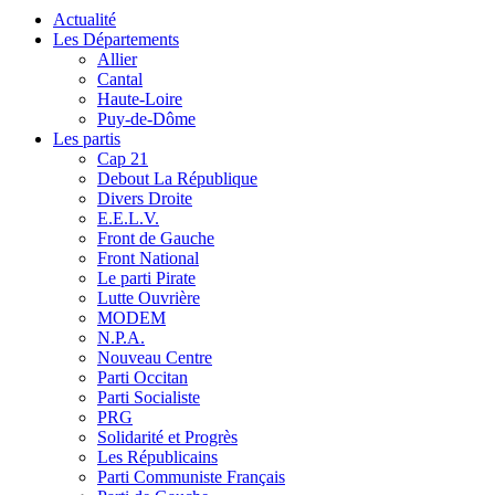
Actualité
Les Départements
Allier
Cantal
Haute-Loire
Puy-de-Dôme
Les partis
Cap 21
Debout La République
Divers Droite
E.E.L.V.
Front de Gauche
Front National
Le parti Pirate
Lutte Ouvrière
MODEM
N.P.A.
Nouveau Centre
Parti Occitan
Parti Socialiste
PRG
Solidarité et Progrès
Les Républicains
Parti Communiste Français