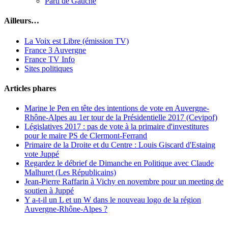
Parti de Gauche
Ailleurs…
La Voix est Libre (émission TV)
France 3 Auvergne
France TV Info
Sites politiques
Articles phares
Marine le Pen en tête des intentions de vote en Auvergne-
Rhône-Alpes au 1er tour de la Présidentielle 2017 (Cevipof)
Législatives 2017 : pas de vote à la primaire d'investitures
pour le maire PS de Clermont-Ferrand
Primaire de la Droite et du Centre : Louis Giscard d'Estaing
vote Juppé
Regardez le débrief de Dimanche en Politique avec Claude
Malhuret (Les Républicains)
Jean-Pierre Raffarin à Vichy en novembre pour un meeting de
soutien à Juppé
Y a-t-il un L et un W dans le nouveau logo de la région
Auvergne-Rhône-Alpes ?