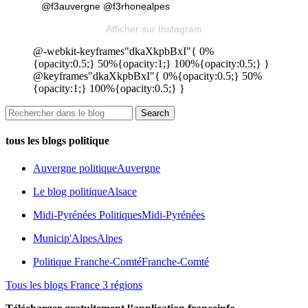
@f3auvergne @f3rhonealpes
Afficher sur Instagram
@-webkit-keyframes"dkaXkpbBxI"{ 0%
{opacity:0.5;} 50%{opacity:1;} 100%{opacity:0.5;} }
@keyframes"dkaXkpbBxI"{ 0%{opacity:0.5;} 50%
{opacity:1;} 100%{opacity:0.5;} }
tous les blogs politique
Auvergne politique
Auvergne
Le blog politique
Alsace
Midi-Pyrénées Politiques
Midi-Pyrénées
Municip'Alpes
Alpes
Politique Franche-Comté
Franche-Comté
Tous les blogs France 3 régions