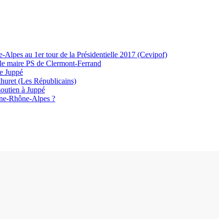
-Alpes au 1er tour de la Présidentielle 2017 (Cevipof)
ur le maire PS de Clermont-Ferrand
te Juppé
huret (Les Républicains)
soutien à Juppé
rgne-Rhône-Alpes ?