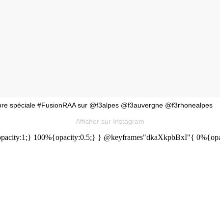
 Libre spéciale #FusionRAA sur @f3alpes @f3auvergne @f3rhonealpes
Afficher sur Instagram
acity:1;} 100%{opacity:0.5;} } @keyframes"dkaXkpbBxI"{ 0%{opaci