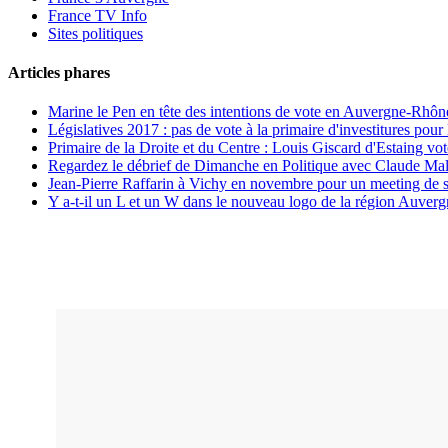
France TV Info
Sites politiques
Articles phares
Marine le Pen en tête des intentions de vote en Auvergne-Rhône
Législatives 2017 : pas de vote à la primaire d'investitures po
Primaire de la Droite et du Centre : Louis Giscard d'Estaing vo
Regardez le débrief de Dimanche en Politique avec Claude Mal
Jean-Pierre Raffarin à Vichy en novembre pour un meeting de 
Y a-t-il un L et un W dans le nouveau logo de la région Auve