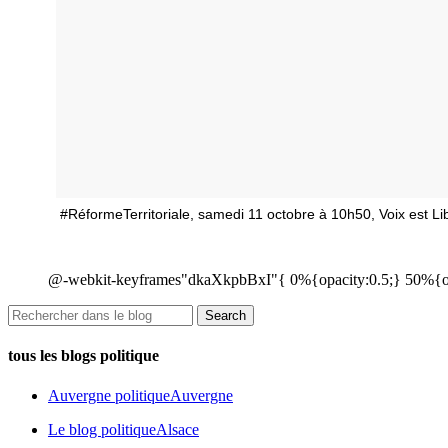
#RéformeTerritoriale, samedi 11 octobre à 10h50, Voix est
@-webkit-keyframes"dkaXkpbBxI"{ 0%{opacity:0.5;} 50%{op
tous les blogs politique
Auvergne politique
Auvergne
Le blog politique
Alsace