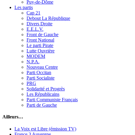
Puy-de-Dôme
Les partis
Cap 21
Debout La République
Divers Droite
E.E.L.V.
Front de Gauche
Front National
Le parti Pirate
Lutte Ouvrière
MODEM
N.P.A.
Nouveau Centre
Parti Occitan
Parti Socialiste
PRG
Solidarité et Progrès
Les Républicains
Parti Communiste Français
Parti de Gauche
Ailleurs…
La Voix est Libre (émission TV)
France 3 Auvergne