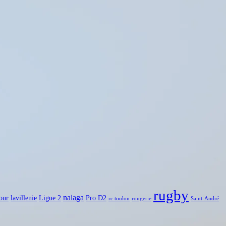
rugby
nalaga
our
lavillenie
Ligue 2
Pro D2
rc toulon
rougerie
Saint-André