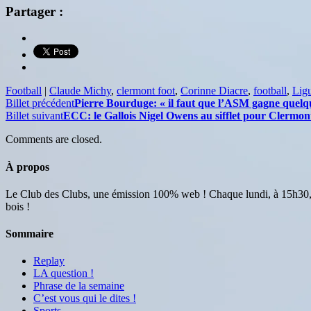
Partager :
Football
|
Claude Michy
,
clermont foot
,
Corinne Diacre
,
football
,
Lig
Billet précédent
Pierre Bourduge: « il faut que l’ASM gagne quelque
Billet suivant
ECC: le Gallois Nigel Owens au sifflet pour Clermo
Comments are closed.
À propos
Le Club des Clubs, une émission 100% web ! Chaque lundi, à 15h30, 
bois !
Sommaire
Replay
LA question !
Phrase de la semaine
C’est vous qui le dites !
Sports