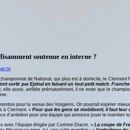
ffisamment soutenue en interne ?
:46:50
 championnat de National, qui plus est à domicile, le Clermont
 font sortir par Epinal en faisant un tout petit match. Franc
t, elle aussi, arrêtée prématurément, il ne reste que le champi
ose.
rmontois pour la venue des Vosgiens. On pourrait espérer mieu
as à Clermont. «
Pour que les gens se mobilisent, il faut leu
nce d’ambition pour une équipe qui annonce jouer le maintien to
es avec l’équipe dirigée par Corinne Diacre. «
La coupe de Fran
es Meunier se pose, lui, une autre question : «
l’entraîneur du