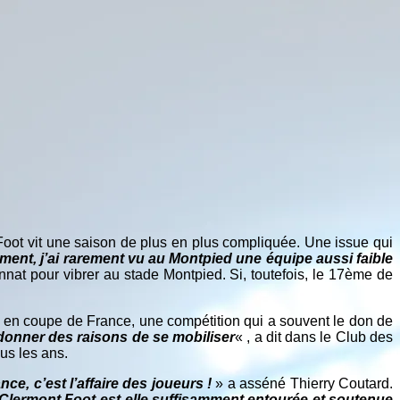
 Foot vit une saison de plus en plus compliquée. Une issue qui
hement, j’ai rarement vu au Montpied une équipe aussi faible
onnat pour vibrer au stade Montpied. Si, toutefois, le 17ème de
x en coupe de France, une compétition qui a souvent le don de
r donner des raisons de se mobiliser
« , a dit dans le Club des
us les ans.
ce, c’est l’affaire des joueurs !
» a asséné Thierry Coutard.
 Clermont Foot est-elle suffisamment entourée et soutenue