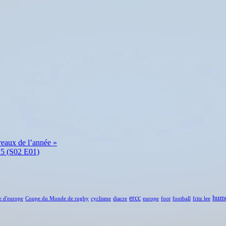
dreaux de l’année »
15 (S02 E01)
ercc
hum
e d'europe
Coupe du Monde de rugby
cyclisme
diacre
europe
foot
football
fritz lee