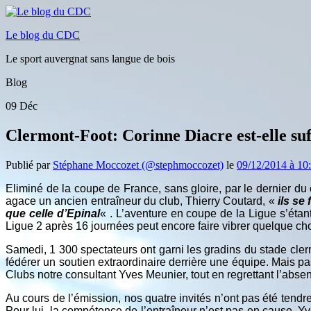
Le blog du CDC
Le sport auvergnat sans langue de bois
Blog
09
Déc
Clermont-Foot: Corinne Diacre est-elle su
Publié par
Stéphane Moccozet (@stephmoccozet)
le
09/12/2014 à 10
Eliminé de la coupe de France, sans gloire, par le dernier du
agace un ancien entraîneur du club, Thierry Coutard, «
ils se
que celle d’Epinal
« . L’aventure en coupe de la Ligue s’étan
Ligue 2 après 16 journées peut encore faire vibrer quelque ch
Samedi, 1 300 spectateurs ont garni les gradins du stade cle
fédérer un soutien extraordinaire derrière une équipe. Mais p
Clubs notre consultant Yves Meunier, tout en regrettant l’abse
Au cours de l’émission, nos quatre invités n’ont pas été tendr
Pour lui, la compétence de l’entraîneur n’est pas en cause. Yv