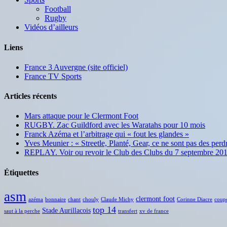
Football
Rugby
Vidéos d’ailleurs
Liens
France 3 Auvergne (site officiel)
France TV Sports
Articles récents
Mars attaque pour le Clermont Foot
RUGBY. Zac Guildford avec les Waratahs pour 10 mois
Franck Azéma et l’arbitrage qui « fout les glandes »
Yves Meunier : « Streetle, Planté, Gear, ce ne sont pas des per
REPLAY. Voir ou revoir le Club des Clubs du 7 septembre 20
Étiquettes
asm
clermont foot
azéma
bonnaire
chant
chouly
Claude Michy
Corinne Diacre
coup
top 14
Stade Aurillacois
saut à la perche
transfert
xv de france