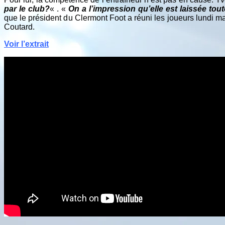
par le club?
« . «
On a l’impression qu’elle est laissée to
que le président du Clermont Foot a réuni les joueurs lundi ma
Coutard.
Voir l’extrait